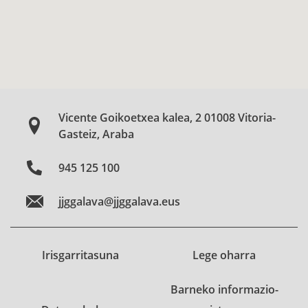
Vicente Goikoetxea kalea, 2 01008 Vitoria-
Gasteiz, Araba
945 125 100
jjggalava@jjggalava.eus
Irisgarritasuna
Lege oharra
Barneko informazio-