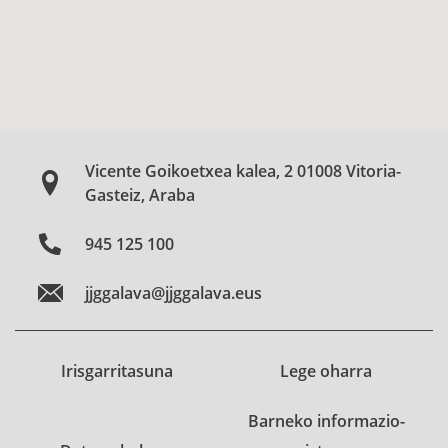
Vicente Goikoetxea kalea, 2 01008 Vitoria-
Gasteiz, Araba
945 125 100
jjggalava@jjggalava.eus
Irisgarritasuna
Lege oharra
Barneko informazio-