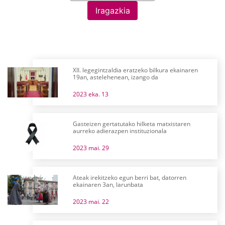
Iragazkia
XII. legegintzaldia eratzeko bilkura ekainaren
19an, astelehenean, izango da
2023 eka. 13
Gasteizen gertatutako hilketa matxistaren
aurreko adierazpen instituzionala
2023 mai. 29
Ateak irekitzeko egun berri bat, datorren
ekainaren 3an, larunbata
2023 mai. 22