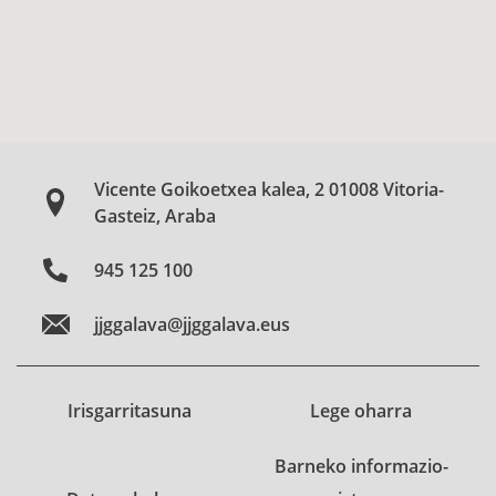
Vicente Goikoetxea kalea, 2 01008 Vitoria-
Gasteiz, Araba
945 125 100
jjggalava@jjggalava.eus
Irisgarritasuna
Lege oharra
Barneko informazio-