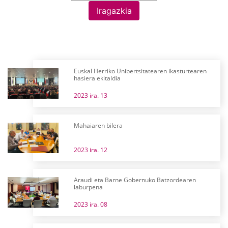
Iragazkia
Euskal Herriko Unibertsitatearen ikasturtearen
hasiera ekitaldia
2023 ira. 13
Mahaiaren bilera
2023 ira. 12
Araudi eta Barne Gobernuko Batzordearen
laburpena
2023 ira. 08