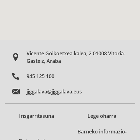
Vicente Goikoetxea kalea, 2 01008 Vitoria-
Gasteiz, Araba
945 125 100
jjggalava@jjggalava.eus
Irisgarritasuna
Lege oharra
Barneko informazio-