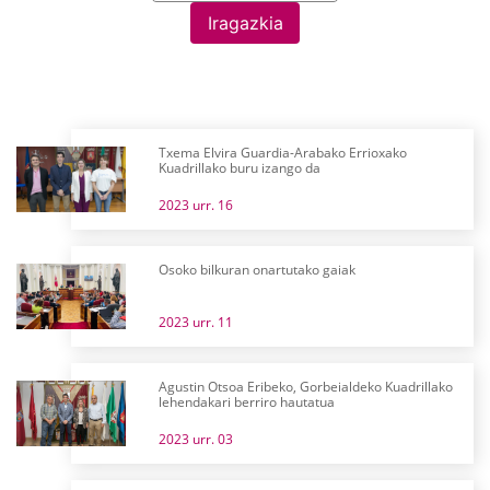
Iragazkia
Txema Elvira Guardia-Arabako Errioxako
Kuadrillako buru izango da
2023 urr. 16
Osoko bilkuran onartutako gaiak
2023 urr. 11
Agustin Otsoa Eribeko, Gorbeialdeko Kuadrillako
lehendakari berriro hautatua
2023 urr. 03