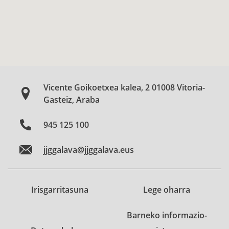
Vicente Goikoetxea kalea, 2 01008 Vitoria-
Gasteiz, Araba
945 125 100
jjggalava@jjggalava.eus
Irisgarritasuna
Lege oharra
Barneko informazio-