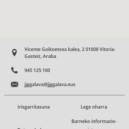
Vicente Goikoetxea kalea, 2 01008 Vitoria-
Gasteiz, Araba
945 125 100
jjggalava@jjggalava.eus
Irisgarritasuna
Lege oharra
Barneko informazio-