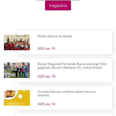
Iragazkia
Osoko bilkura: bozketak
2025 ots. 19
Batzar Nagusiek Fernando Buesa eta Jorge Diez
gogoratu dituzte hilketaren 25. urteurrenean
2025 ots. 18
Urrezko kolorea, minbizia duten haurren
omenez
2025 ots. 14