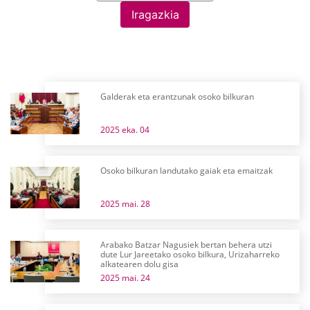
Iragazkia
Galderak eta erantzunak osoko bilkuran
2025 eka. 04
Osoko bilkuran landutako gaiak eta emaitzak
2025 mai. 28
Arabako Batzar Nagusiek bertan behera utzi
dute Lur Jareetako osoko bilkura, Urizaharreko
alkatearen dolu gisa
2025 mai. 24