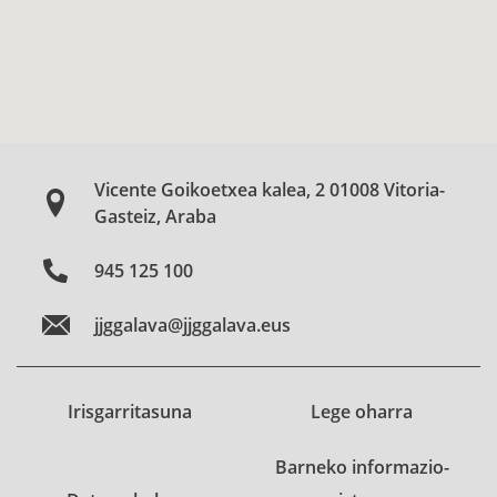
Vicente Goikoetxea kalea, 2 01008 Vitoria-
Gasteiz, Araba
945 125 100
jjggalava@jjggalava.eus
Irisgarritasuna
Lege oharra
Barneko informazio-