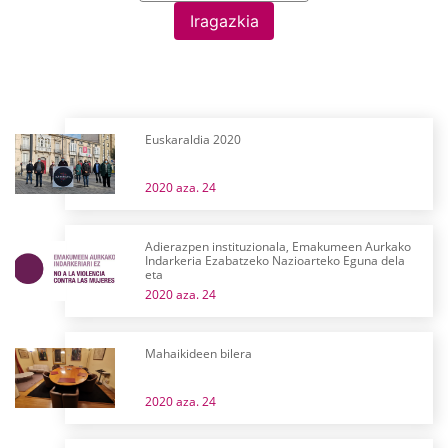
Iragazkia
Euskaraldia 2020
2020 aza. 24
Adierazpen instituzionala, Emakumeen Aurkako
Indarkeria Ezabatzeko Nazioarteko Eguna dela
eta
2020 aza. 24
Mahaikideen bilera
2020 aza. 24