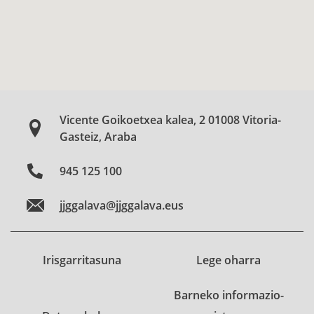
Vicente Goikoetxea kalea, 2 01008 Vitoria-
Gasteiz, Araba
945 125 100
jjggalava@jjggalava.eus
Irisgarritasuna
Lege oharra
Barneko informazio-