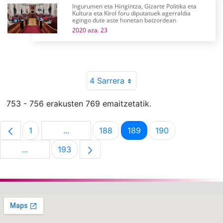
Ingurumen eta Hirigintza, Gizarte Politika eta
Kultura eta Kirol foru diputatuek agerraldia
egingo dute aste honetan batzordean
2020 aza. 23
4 Sarrera
753 - 756 erakusten 769 emaitzetatik.
1
...
188
189
190
Orrialdea
Intermediate Pages Use TAB to navigate.
Orrialdea
Orrialdea
Orrialdea
...
193
Intermediate Pages Use TAB to navigate.
Orrialdea