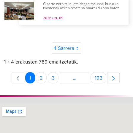
Gizarte zerbitzuei eta desgaitasunari buruzko
txostenak azken txostena onartu du aho batez
2026 uzt. 09
4 Sarrera
1 - 4 erakusten 769 emaitzetatik.
1
2
3
...
193
Orrialdea
Orrialdea
Orrialdea
Intermediate Pages Use T
Orrialdea