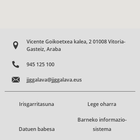
Vicente Goikoetxea kalea, 2 01008 Vitoria-
Gasteiz, Araba
945 125 100
jjggalava@jjggalava.eus
Irisgarritasuna
Lege oharra
Barneko informazio-
Datuen babesa
sistema