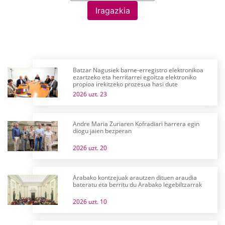
Iragazkia
Batzar Nagusiek barne-erregistro elektronikoa
ezartzeko eta herritarrei egoitza elektroniko
propioa irekitzeko prozesua hasi dute
2026 uzt. 23
Andre Maria Zuriaren Kofradiari harrera egin
diogu jaien bezperan
2026 uzt. 20
Arabako kontzejuak arautzen dituen araudia
bateratu eta berritu du Arabako legebiltzarrak
2026 uzt. 10