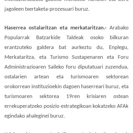
jagoleen txertaketa-prozesuari buruz.
Haserrea ostalaritzan eta merkataritzan.-
Arabako
Popularrak Batzarkide Taldeak osoko bilkuran
erantzuteko galdera bat aurkeztu du, Enplegu,
Merkataritza, eta Turismo Sustapenaren eta Foru
Administrazioaren Saileko foru diputatuari zuzendua,
ostalarien artean eta turismoaren sektorean
orokorrean instituzioekin dagoen haserreari buruz, eta
turismoaren sektorea 19ren krisiaren ostean
errekuperatzeko posizio estrategikoan kokatzeko AFAk
egindako ahaleginei buruz.