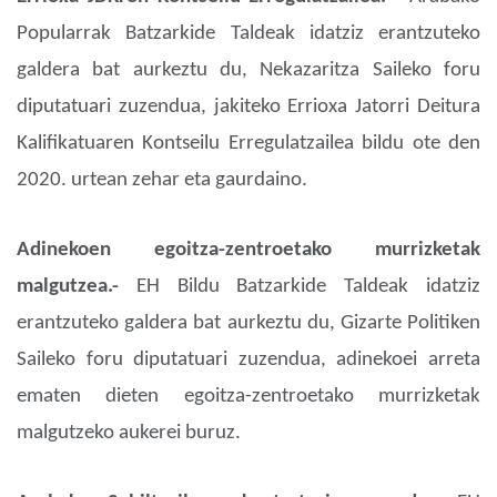
Popularrak Batzarkide Taldeak idatziz erantzuteko
galdera bat aurkeztu du, Nekazaritza Saileko foru
diputatuari zuzendua, jakiteko Errioxa Jatorri Deitura
Kalifikatuaren Kontseilu Erregulatzailea bildu ote den
2020. urtean zehar eta gaurdaino.
Adinekoen egoitza-zentroetako murrizketak
malgutzea.-
EH Bildu Batzarkide Taldeak idatziz
erantzuteko galdera bat aurkeztu du, Gizarte Politiken
Saileko foru diputatuari zuzendua, adinekoei arreta
ematen dieten egoitza-zentroetako murrizketak
malgutzeko aukerei buruz.