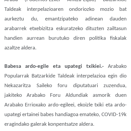
Taldeak interpelazioaren ondoriozko mozio bat
aurkeztu du, emantzipateko adinean dauden
arabarrek etxebizitza eskuratzeko dituzten zailtasun
handien aurrean burutuko diren politika fiskalak
azaltze aldera.
Babesa ardo-egile eta upategi txikiei.-
Arabako
Popularrak Batzarkide Taldeak interpelazioa egin dio
Nekazaritza Saileko foru diputatuari zuzendua,
jakiteko Arabako Foru Aldundiak asmorik duen
Arabako Errioxako ardo-egileei, ekoizle txiki eta ardo-
upategi ertainei babes handiagoa emateko, COVID-19k
eragindako galerak konpentsatze aldera.