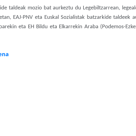
ide taldeak mozio bat aurkeztu du Legebiltzarrean, legea
etan, EAJ-PNV eta Euskal Sozialistak batzarkide taldeek 
ioarekin eta EH Bildu eta Elkarrekin Araba (Podemos-Ezke
ena