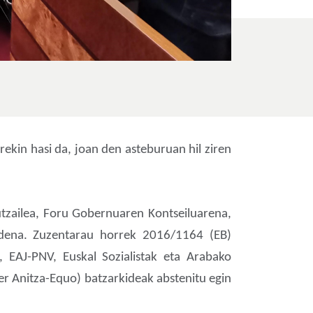
ekin hasi da, joan den asteburuan hil ziren
utzailea, Foru Gobernuaren Kontseiluarena,
 dena. Zuzentarau horrek 2016/1164 (EB)
, EAJ-PNV, Euskal Sozialistak eta Arabako
er Anitza-Equo) batzarkideak abstenitu egin