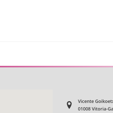
Vicente Goikoet
01008 Vitoria-Ga