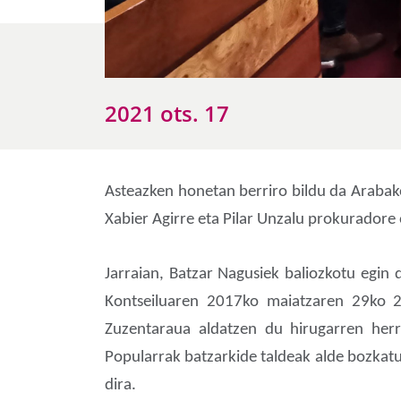
2021 ots. 17
Asteazken honetan berriro bildu da Arabako
Xabier Agirre eta Pilar Unzalu prokurador
Jarraian, Batzar Nagusiek baliozkotu egin
Kontseiluaren 2017ko maiatzaren 29ko 2
Zuzentaraua aldatzen du hirugarren herri
Popularrak batzarkide taldeak alde bozkatu
dira.