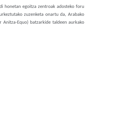
ldi honetan egoitza zentroak adosteko foru
aurkeztutako zuzenketa onartu da, Arabako
r Anitza-Equo) batzarkide taldeen aurkako