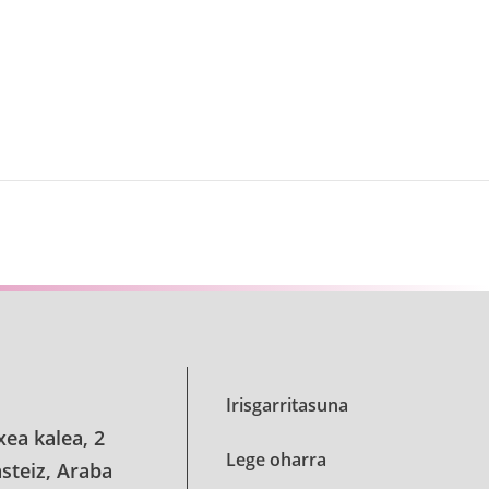
Irisgarritasuna
xea kalea, 2
Lege oharra
steiz, Araba