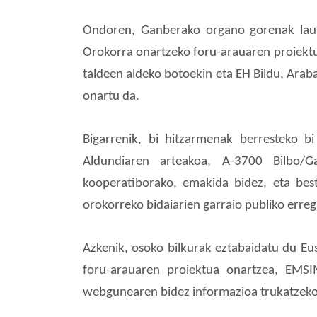
Ondoren, Ganberako organo gorenak lau f
Orokorra onartzeko foru-arauaren proiektua
taldeen aldeko botoekin eta EH Bildu, Arab
onartu da.
Bigarrenik, bi hitzarmenak berresteko b
Aldundiaren arteakoa, A-3700 Bilbo/Ga
kooperatiborako, emakida bidez, eta bes
orokorreko bidaiarien garraio publiko erreg
Azkenik, osoko bilkurak eztabaidatu du Eu
foru-arauaren proiektua onartzea, EMSI
webgunearen bidez informazioa trukatzeko