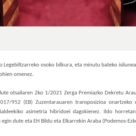
 Legebiltzarreko osoko bilkura, eta minutu bateko isilunear
e ohien omenez.
 dute otsailaren 2ko 1/2021 Zerga Premiazko Dekretu Ara
017/952 (EB) Zuzentarauaren transposizioa onartzeko
aldeekiko asimetria hibridoei dagokienez. Ildo horretan
 egin dute eta EH Bildu eta Elkarrekin Araba (Podemos-Ezk