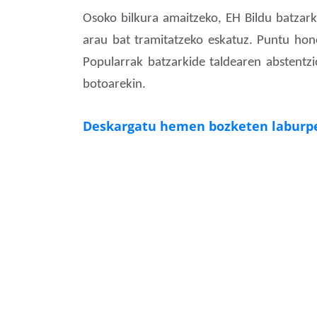
Osoko bilkura amaitzeko, EH Bildu batzark
arau bat tramitatzeko eskatuz. Puntu hon
Popularrak batzarkide taldearen abstentz
botoarekin.
Deskargatu hemen bozketen laburp