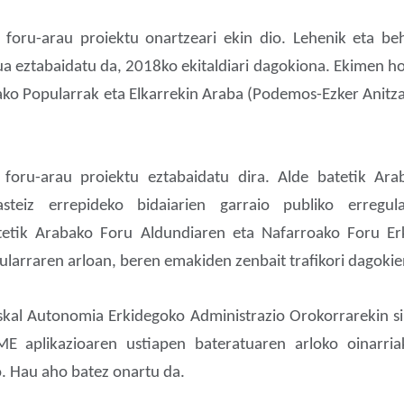
oru-arau proiektu onartzeari ekin dio. Lehenik eta beh
 eztabaidatu da, 2018ko ekitaldiari dagokiona. Ekimen hor
ako Popularrak eta Elkarrekin Araba (Podemos-Ezker Anitz
i foru-arau proiektu eztabaidatu dira. Alde batetik Ar
steiz errepideko bidaiarien garraio publiko erregul
tetik Arabako Foru Aldundiaren eta Nafarroako Foru Erk
ularraren arloan, beren emakiden zenbait trafikori dagokie
skal Autonomia Erkidegoko Administrazio Orokorrarekin s
ME aplikazioaren ustiapen bateratuaren arloko oinarri
. Hau aho batez onartu da.