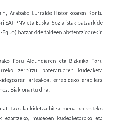
in, Arabako Lurralde Historikoaren Kontu
i EAJ-PNV eta Euskal Sozialistak batzarkide
a-Equo) batzarkide taldeen abstentzioarekin
abako Foru Aldundiaren eta Bizkaiko Foru
arreko zerbitzu bateratuaren kudeaketa
idegoaren arteakoa, errepideko erabilera
nez. Biak onartu dira.
inatutako lankidetza-hitzarmena berresteko
ak ezartzeko, museoen kudeaketarako eta