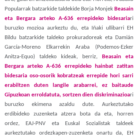
Popularrak batzarkide taldekide Borja Monjek
Beasain
eta Bergara arteko A-636 errepideko bidesaria
ri
buruzko mozioa aurkeztu du, eta Iñaki ullibarri EH
Bildu batzarkide taldeko prokuradoreak eta Damián
García-Moreno Elkarrekin Araba (Podemos-Ezker
Anitza-Equo) taldeko kideak, berriz,
Beasain eta
Bergara arteko A-636 errepideko hainbat zatitan
bidesaria oso-osorik kobratzeak errepide hori sarri
erabiltzen duten langile arabarrei, ez baitaude
Gipuzkoan erroldatuta, sortzen dien diskriminazioa
ri
buruzko ekimena azaldu dute. Aurkeztutako
erdibideko zuzenketa atzera bota da eta, horren
ordez, EAJ-PNV eta Euskal Sozialistak taldeek
aurkeztutako ordezkapen-zuzenketa onartu da, EH