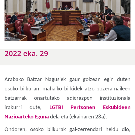
2022 eka. 29
Arabako Batzar Nagusiek gaur goizean egin duten
osoko bilkuran, mahaiko bi kidek atzo bozeramaileen
batzarrak onartutako adierazpen instituzionala
irakurri dute,
LGTBI Pertsonen Eskubideen
Nazioarteko Eguna
dela eta (ekainaren 28a).
Ondoren, osoko bilkurak gai-zerrendari heldu dio,