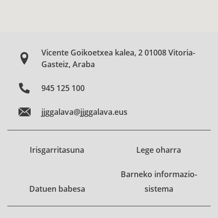
Vicente Goikoetxea kalea, 2 01008 Vitoria-
Gasteiz, Araba
945 125 100
jjggalava@jjggalava.eus
Irisgarritasuna
Lege oharra
Barneko informazio-
Datuen babesa
sistema