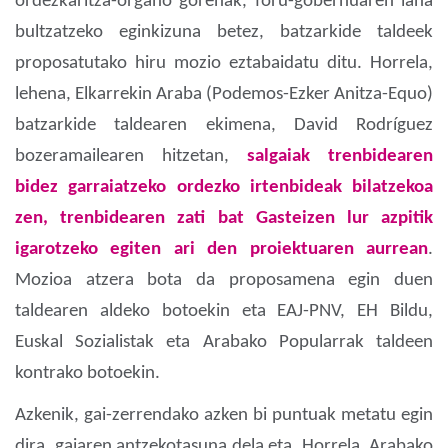
ordezkaritza-organo gorenak, foru-gobernuaren lana
bultzatzeko eginkizuna betez, batzarkide taldeek
proposatutako hiru mozio eztabaidatu ditu. Horrela,
lehena, Elkarrekin Araba (Podemos-Ezker Anitza-Equo)
batzarkide taldearen ekimena, David Rodríguez
bozeramailearen hitzetan,
salgaiak trenbidearen
bidez garraiatzeko ordezko irtenbideak bilatzekoa
zen, trenbidearen zati bat Gasteizen lur azpitik
igarotzeko egiten ari den proiektuaren aurrean
.
Mozioa atzera bota da proposamena egin duen
taldearen aldeko botoekin eta EAJ-PNV, EH Bildu,
Euskal Sozialistak eta Arabako Popularrak taldeen
kontrako botoekin.
Azkenik, gai-zerrendako azken bi puntuak metatu egin
dira, gaiaren antzekotasuna dela eta. Horrela, Arabako