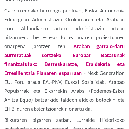
Gai-zerrendako hurrengo puntuan, Euskal Autonomia
Erkidegoko Administrazio Orokorraren eta Arabako
Foru Aldundiaren arteko administrazio arteko
hitzarmena berresteko foru-arauaren proiektuaren
onarpena jasotzen zen,
Araban garraio-datu
aurreratuak sortzeko, Europar Batasunak
finantzatutako Berreskuratze, Eraldaketa eta
Erresilientzia Planaren esparruan
- Next Generation
EU. Foru araua EAJ-PNV, Euskal Sozialistak, Arabao
Popularrak eta Elkarrekin Araba (Podemos-Ezker
Anitza-Equo) batzarkide taldeen aldeko botoekin eta
EH Bilduren abstentzioarekin onartu da.
Bilkuraren bigarren zatian, Lurralde Historikoko