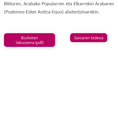
Bilduren, Arabako Popularren eta Elkarrekin Arabaren
(Podemos-Ezker Anitza-Equo) abstentzioarekin.
Bozketen
Saioaren bideoa
laburpena (pdf)