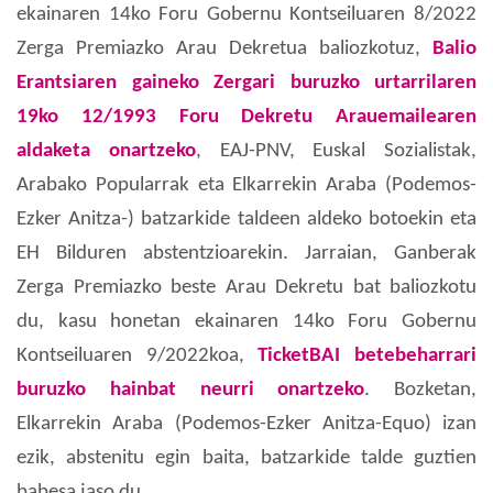
ekainaren 14ko Foru Gobernu Kontseiluaren 8/2022
Zerga Premiazko Arau Dekretua baliozkotuz,
Balio
Erantsiaren gaineko Zergari buruzko urtarrilaren
19ko 12/1993 Foru Dekretu Arauemailearen
aldaketa onartzeko
, EAJ-PNV, Euskal Sozialistak,
Arabako Popularrak eta Elkarrekin Araba (Podemos-
Ezker Anitza-) batzarkide taldeen aldeko botoekin eta
EH Bilduren abstentzioarekin. Jarraian, Ganberak
Zerga Premiazko beste Arau Dekretu bat baliozkotu
du, kasu honetan ekainaren 14ko Foru Gobernu
Kontseiluaren 9/2022koa,
TicketBAI betebeharrari
buruzko hainbat neurri onartzeko
. Bozketan,
Elkarrekin Araba (Podemos-Ezker Anitza-Equo) izan
ezik, abstenitu egin baita, batzarkide talde guztien
babesa jaso du.