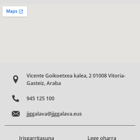
Vicente Goikoetxea kalea, 2 01008 Vitoria-
Gasteiz, Araba
945 125 100
jjggalava@jjggalava.eus
Irisgarritasuna
Lege oharra