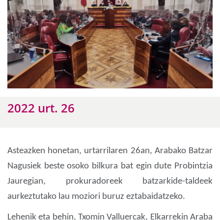
2022 urt. 26
Asteazken honetan, urtarrilaren 26an, Arabako Batzar
Nagusiek beste osoko bilkura bat egin dute Probintzia
Jauregian, prokuradoreek batzarkide-taldeek
aurkeztutako lau moziori buruz eztabaidatzeko.
Lehenik eta behin, Txomin Valluercak, Elkarrekin Araba