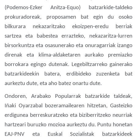
(Podemos-Ezker Anitza-Equo) batzarkide-taldeko
prokuradoreak, proposamen bat egin du osoko
bilkurara nekazaritzako ekoizpen-eredu berriak
sartzea eta babestea errazteko, nekazaritza-lurren
birsorkuntza eta osasunerako eta onuragarriak izango
direnak eta klima-aldaketaren aurkako premiazko
borrokara egingo dutenak. Legebiltzarreko gainerako
batzarkideekin batera, erdibideko zuzenketa bat
aurkeztu dute, eta aho batez onartu dute.
Ondoren, Arabako Popularrak batzarkide taldeak,
Iñaki Oyarzabal bozeramailearen hitzetan, Gasteizko
erdigunea berreskuratzeko eta biziberritzeko neurriak
hartzeari buruzko mozioa aurkeztu du.
Puntu honetan
EAJ-PNV eta Euskal Sozialistak batzarkideek