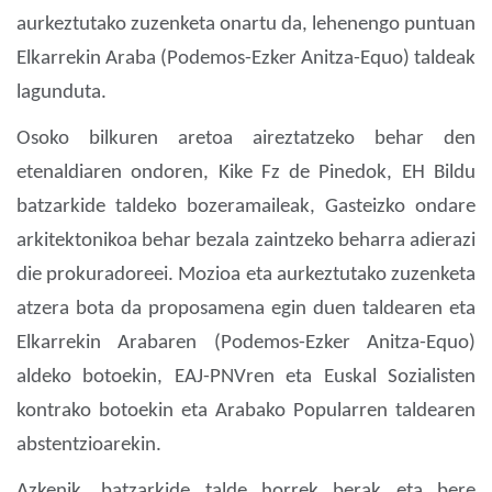
aurkeztutako zuzenketa onartu da, lehenengo puntuan
Elkarrekin Araba (Podemos-Ezker Anitza-Equo) taldeak
lagunduta.
Osoko bilkuren aretoa aireztatzeko behar den
etenaldiaren ondoren, Kike Fz de Pinedok, EH Bildu
batzarkide taldeko bozeramaileak, Gasteizko ondare
arkitektonikoa behar bezala zaintzeko beharra adierazi
die prokuradoreei. Mozioa eta aurkeztutako zuzenketa
atzera bota da proposamena egin duen taldearen eta
Elkarrekin Arabaren (Podemos-Ezker Anitza-Equo)
aldeko botoekin, EAJ-PNVren eta Euskal Sozialisten
kontrako botoekin eta Arabako Popularren taldearen
abstentzioarekin.
Azkenik, batzarkide talde horrek berak eta bere