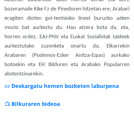
bozeramaile Kike Fz de Pinedoren hitzetan ere, Arabari
eragiten dioten goi-tentsioko lineei buruzko azken
mozio bat aurkeztu du. Hau atzera bota da, eta,
horren ordez, EAJ-PNV eta Euskal Sozialistak taldeek
aurkeztutako zuzenketa onartu da, Elkarrekin
Arabaren (Podemos-Ezker Anitza-Equo) aurkako
botoekin eta EH Bilduren eta Arabako Popularren
abstentzioarekin.
📜
Deskargatu hemen bozketen laburpena
📺
Bilkuraren bideoa