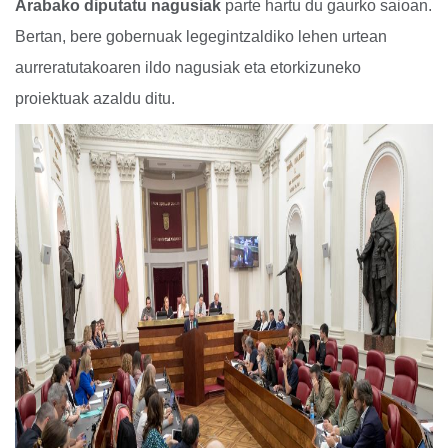
Arabako diputatu nagusiak
parte hartu du gaurko saioan.
Bertan, bere gobernuak legegintzaldiko lehen urtean
aurreratutakoaren ildo nagusiak eta etorkizuneko
proiektuak azaldu ditu.