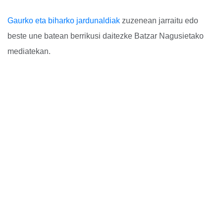
Gaurko eta biharko jardunaldiak
zuzenean jarraitu edo
beste une batean berrikusi daitezke Batzar Nagusietako
mediatekan.