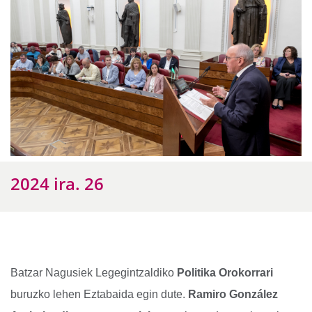
2024 ira. 26
Batzar Nagusiek Legegintzaldiko
Politika Orokorrari
buruzko lehen Eztabaida egin dute.
Ramiro González