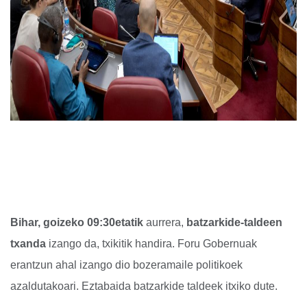
Bihar, goizeko 09:30etatik
aurrera,
batzarkide-taldeen
txanda
izango da, txikitik handira. Foru Gobernuak
erantzun ahal izango dio bozeramaile politikoek
azaldutakoari. Eztabaida batzarkide taldeek itxiko dute.