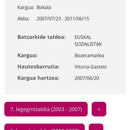
Kargua:
Bokala
Aldia:
2007/07/23 - 2011/06/15
Batzarkide taldea:
EUSKAL
SOZIALISTAK
Kargua:
Bozeramailea
Hautesbarrutia:
Vitoria-Gasteiz
Kargua hartzea:
2007/06/20
7. legegintzaldia (2003 - 2007)