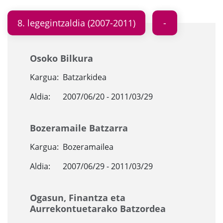
8. legegintzaldia (2007-2011)
Osoko Bilkura
Kargua:
Batzarkidea
Aldia:
2007/06/20 - 2011/03/29
Bozeramaile Batzarra
Kargua:
Bozeramailea
Aldia:
2007/06/29 - 2011/03/29
Ogasun, Finantza eta
Aurrekontuetarako Batzordea