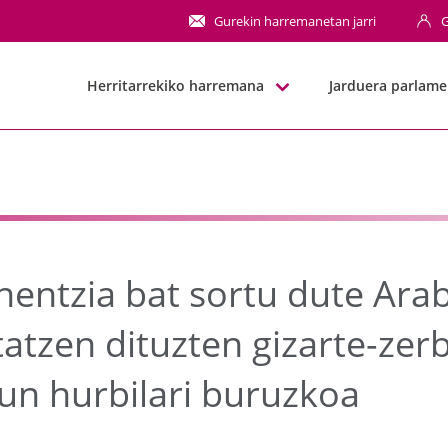
zia bat sortu dute Ara
Gurekin harremanetan jarri
G
Herritarrekiko harremana
Jarduera parlame
nentzia bat sortu dute Ara
atzen dituzten gizarte-zer
zun hurbilari buruzkoa