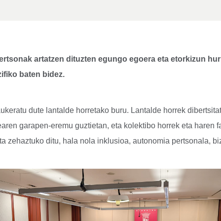
rtsonak artatzen dituzten egungo egoera eta etorkizun hurb
ifiko baten bidez.
keratu dute lantalde horretako buru. Lantalde horrek dibertsitat
dearen garapen-eremu guztietan, eta kolektibo horrek eta haren f
eta zehaztuko ditu, hala nola inklusioa, autonomia pertsonala, b