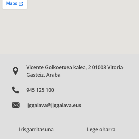
Vicente Goikoetxea kalea, 2 01008 Vitoria-
Gasteiz, Araba
945 125 100
jjggalava@jjggalava.eus
Irisgarritasuna
Lege oharra