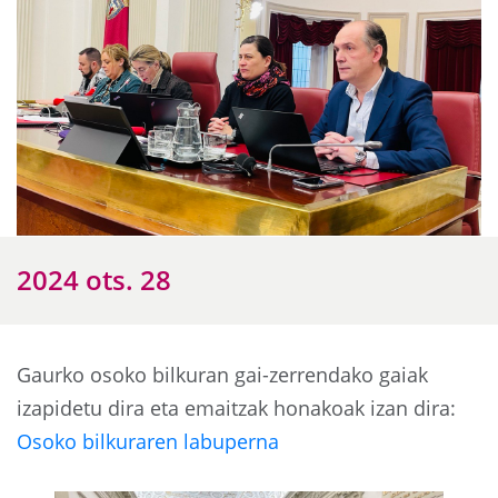
2024 ots. 28
Gaurko osoko bilkuran gai-zerrendako gaiak
izapidetu dira eta emaitzak honakoak izan dira:
Osoko bilkuraren labuperna