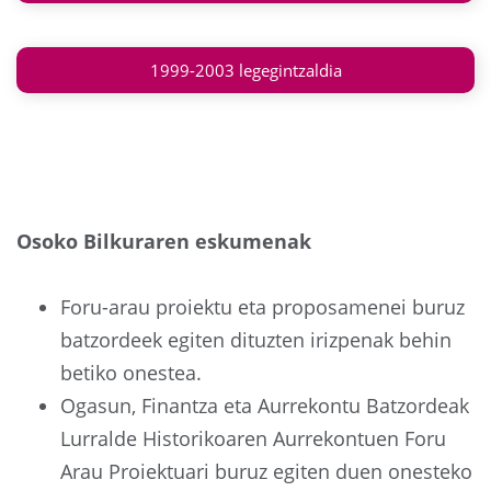
1999-2003 legegintzaldia
Osoko Bilkuraren eskumenak
Foru-arau proiektu eta proposamenei buruz
batzordeek egiten dituzten irizpenak behin
betiko onestea.
Ogasun, Finantza eta Aurrekontu Batzordeak
Lurralde Historikoaren Aurrekontuen Foru
Arau Proiektuari buruz egiten duen onesteko