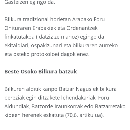
Gasteizen egingo da.
Bilkura tradizional horietan Arabako Foru
Ohituraren Erabakiek eta Ordenantzek
finkatutakoa (idatziz zein ahoz) egingo da
ekitaldiari, ospakizunari eta bilkuraren aurreko
eta osteko protokoloei dagokienez.
Beste Osoko Bilkura batzuk
Bilkuren alditik kanpo Batzar Nagusiek bilkura
bereziak egin ditzakete lehendakariak, Foru
Aldundiak, Batzorde Iraunkorrak edo Batzarretako
kideen herenek eskatuta (70,6. artikulua).