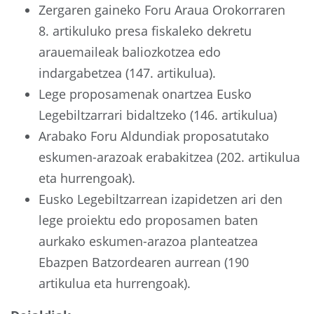
Zergaren gaineko Foru Araua Orokorraren
8. artikuluko presa fiskaleko dekretu
arauemaileak baliozkotzea edo
indargabetzea (147. artikulua).
Lege proposamenak onartzea Eusko
Legebiltzarrari bidaltzeko (146. artikulua)
Arabako Foru Aldundiak proposatutako
eskumen-arazoak erabakitzea (202. artikulua
eta hurrengoak).
Eusko Legebiltzarrean izapidetzen ari den
lege proiektu edo proposamen baten
aurkako eskumen-arazoa planteatzea
Ebazpen Batzordearen aurrean (190
artikulua eta hurrengoak).