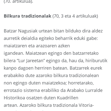
(70. artikulua).
Bilkura tradizionalak
(70, 3 eta 4 artikuluak)
Batzar Nagusiak urtean bitan bilduko dira aldez
aurretik deialdia egiteko beharrik eduki gabe:
maiatzaren eta arazoaren azken
igandean. Maiatzean egingo den batzarretako
bilera “Lur Jareetan” egingo da, hau da, hiriburutik
kanpo dagoen herriren batean. Batzarrek eurek
erabakiko dute azaroko bilkura tradizionalean
non egingo duten maiatzekoa; horretarako,
errotazio sistema erabiliko da Arabako Lurralde
Historikoa osatzen duten Kuadrillen
artean. Azaroko bilkura tradizionala Vitoria-