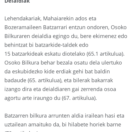
Deialdiak
Lehendakariak, Mahaiarekin ados eta
Bozeramaileen Batzarrari entzun ondoren, Osoko
Bilkuraren deialdia egingo du, bere ekimenez edo
behintzat bi batzarkide-taldek edo
15 batzarkideak eskatu diotelako (65.1 artikulua).
Osoko Bilkura behar bezala osatu dela ulertuko
da eskubidezko kide erdiak gehi bat baldin
badaude (65. artikulua), eta bilerak bakarrak
izango dira eta deialdiaren gai zerrenda osoa
agortu arte iraungo du (67. artikulua).
Batzarren bilkura arrunten aldia irailean hasi eta
uztailean amaituko da, bi hilabete horiek barne