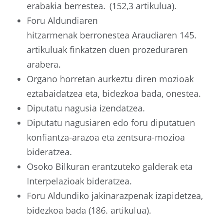
erabakia berrestea. (152,3 artikulua).
Foru Aldundiaren
hitzarmenak berronestea Araudiaren 145.
artikuluak finkatzen duen prozeduraren
arabera.
Organo horretan aurkeztu diren mozioak
eztabaidatzea eta, bidezkoa bada, onestea.
Diputatu nagusia izendatzea.
Diputatu nagusiaren edo foru diputatuen
konfiantza-arazoa eta zentsura-mozioa
bideratzea.
Osoko Bilkuran erantzuteko galderak eta
Interpelazioak bideratzea.
Foru Aldundiko jakinarazpenak izapidetzea,
bidezkoa bada (186. artikulua).