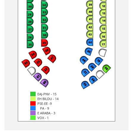
EAJ-PNV - 15
EH BILDU - 14
PSE-EE -9
PA - 9
E ARABA - 3
VOX - 1