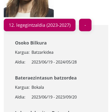
12. legegintzaldia (2023-2027)
Osoko Bilkura
Kargua:
Batzarkidea
Aldia:
2023/06/19 - 2024/05/28
Bateraezintasun batzordea
Kargua:
Bokala
Aldia:
2023/06/19 - 2023/09/20