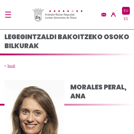
Composicion del plen
Eduki nagusira joan
EU
ES
LEGEGINTZALDI BAKOITZEKO OSOKO
BILKURAK
Itzuli
MORALES PERAL,
ANA