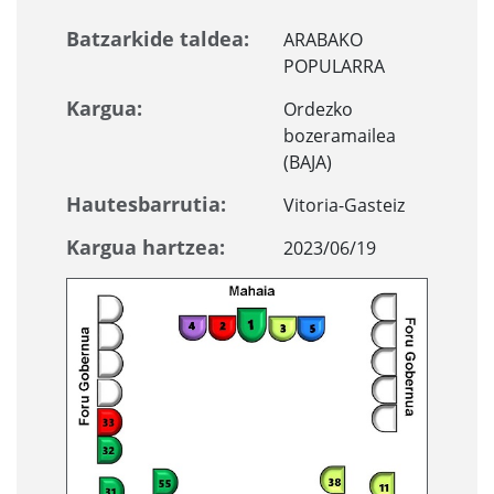
Batzarkide taldea:
ARABAKO
POPULARRA
Kargua:
Ordezko
bozeramailea
(BAJA)
Hautesbarrutia:
Vitoria-Gasteiz
Kargua hartzea:
2023/06/19