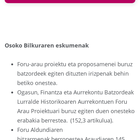
Osoko Bilkuraren eskumenak
Foru-arau proiektu eta proposamenei buruz
batzordeek egiten dituzten irizpenak behin
betiko onestea.
Ogasun, Finantza eta Aurrekontu Batzordeak
Lurralde Historikoaren Aurrekontuen Foru
Arau Proiektuari buruz egiten duen onesteko
erabakia berrestea. (152,3 artikulua).
Foru Aldundiaren
hitzarmenak berronestea Araudiaren 145.