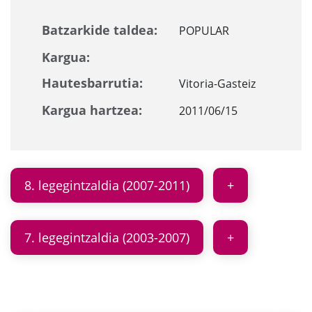
Batzarkide taldea:
POPULAR
Kargua:
Hautesbarrutia:
Vitoria-Gasteiz
Kargua hartzea:
2011/06/15
8. legegintzaldia (2007-2011)
7. legegintzaldia (2003-2007)