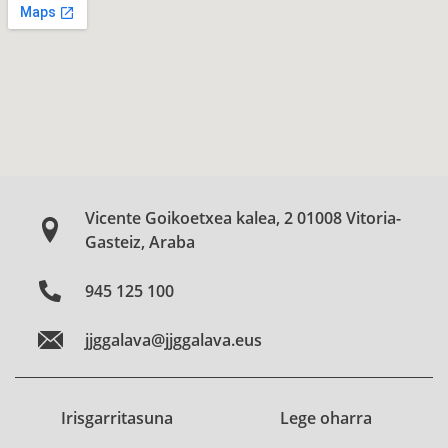
Vicente Goikoetxea kalea, 2 01008 Vitoria-
Gasteiz, Araba
945 125 100
jjggalava@jjggalava.eus
Irisgarritasuna
Lege oharra