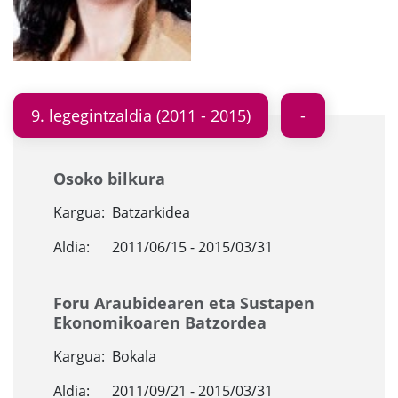
9. legegintzaldia (2011 - 2015)
Osoko bilkura
Kargua:
Batzarkidea
Aldia:
2011/06/15 - 2015/03/31
Foru Araubidearen eta Sustapen
Ekonomikoaren Batzordea
Kargua:
Bokala
Aldia:
2011/09/21 - 2015/03/31