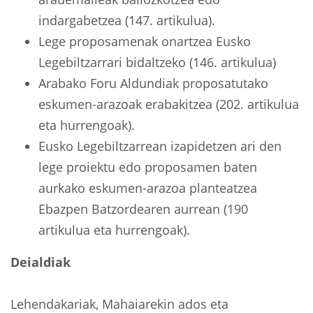
indargabetzea (147. artikulua).
Lege proposamenak onartzea Eusko
Legebiltzarrari bidaltzeko (146. artikulua)
Arabako Foru Aldundiak proposatutako
eskumen-arazoak erabakitzea (202. artikulua
eta hurrengoak).
Eusko Legebiltzarrean izapidetzen ari den
lege proiektu edo proposamen baten
aurkako eskumen-arazoa planteatzea
Ebazpen Batzordearen aurrean (190
artikulua eta hurrengoak).
Deialdiak
Lehendakariak, Mahaiarekin ados eta