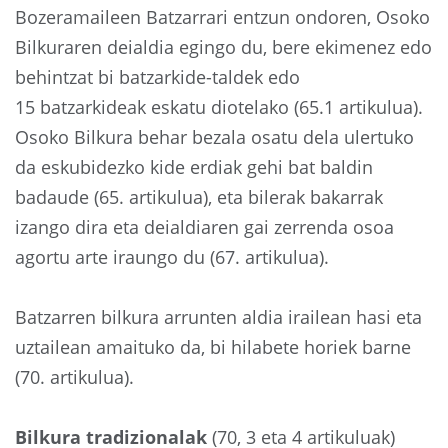
Bozeramaileen Batzarrari entzun ondoren, Osoko
Bilkuraren deialdia egingo du, bere ekimenez edo
behintzat bi batzarkide-taldek edo
15 batzarkideak eskatu diotelako (65.1 artikulua).
Osoko Bilkura behar bezala osatu dela ulertuko
da eskubidezko kide erdiak gehi bat baldin
badaude (65. artikulua), eta bilerak bakarrak
izango dira eta deialdiaren gai zerrenda osoa
agortu arte iraungo du (67. artikulua).
Batzarren bilkura arrunten aldia irailean hasi eta
uztailean amaituko da, bi hilabete horiek barne
(70. artikulua).
Bilkura tradizionalak
(70, 3 eta 4 artikuluak)