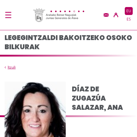
Osoko bilkuraren osae
Eduki nagusira joan
EU
ES
LEGEGINTZALDI BAKOITZEKO OSOKO
BILKURAK
Itzuli
DÍAZ DE
ZUGAZÚA
SALAZAR, ANA