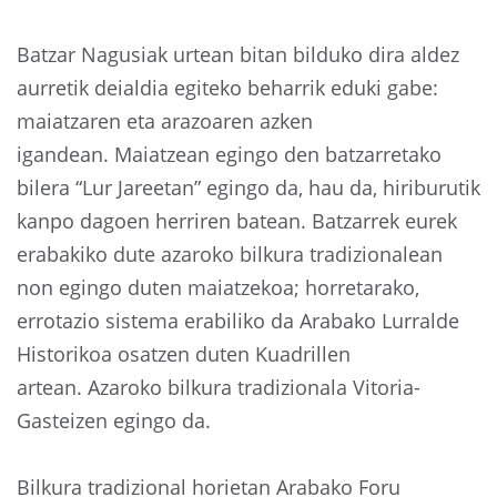
Batzar Nagusiak urtean bitan bilduko dira aldez
aurretik deialdia egiteko beharrik eduki gabe:
maiatzaren eta arazoaren azken
igandean. Maiatzean egingo den batzarretako
bilera “Lur Jareetan” egingo da, hau da, hiriburutik
kanpo dagoen herriren batean. Batzarrek eurek
erabakiko dute azaroko bilkura tradizionalean
non egingo duten maiatzekoa; horretarako,
errotazio sistema erabiliko da Arabako Lurralde
Historikoa osatzen duten Kuadrillen
artean. Azaroko bilkura tradizionala Vitoria-
Gasteizen egingo da.
Bilkura tradizional horietan Arabako Foru