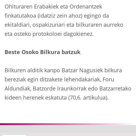
Ohituraren Erabakiek eta Ordenantzek
finkatutakoa (idatziz zein ahoz) egingo da
ekitaldiari, ospakizunari eta bilkuraren aurreko
eta osteko protokoloei dagokienez.
Beste Osoko Bilkura batzuk
Bilkuren alditik kanpo Batzar Nagusiek bilkura
bereziak egin ditzakete lehendakariak, Foru
Aldundiak, Batzorde Iraunkorrak edo Batzarretako
kideen herenek eskatuta (70,6. artikulua).
Aurrekoa
Hurre