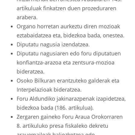
artikuluak finkatzen duen prozeduraren
arabera.
Organo horretan aurkeztu diren mozioak
eztabaidatzea eta, bidezkoa bada, onestea.
Diputatu nagusia izendatzea.
Diputatu nagusiaren edo foru diputatuen
konfiantza-arazoa eta zentsura-mozioa
bideratzea.
Osoko Bilkuran erantzuteko galderak eta
Interpelazioak bideratzea.
Foru Aldundiko jakinarazpenak izapidetzea,
bidezkoa bada (186. artikulua).
Zergaren gaineko Foru Araua Orokorraren
8. artikuluko presa fiskaleko dekretu
arauemaileak baliozkotzea edo