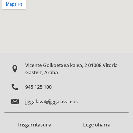
Vicente Goikoetxea kalea, 2 01008 Vitoria-
Gasteiz, Araba
945 125 100
jjggalava@jjggalava.eus
Irisgarritasuna
Lege oharra