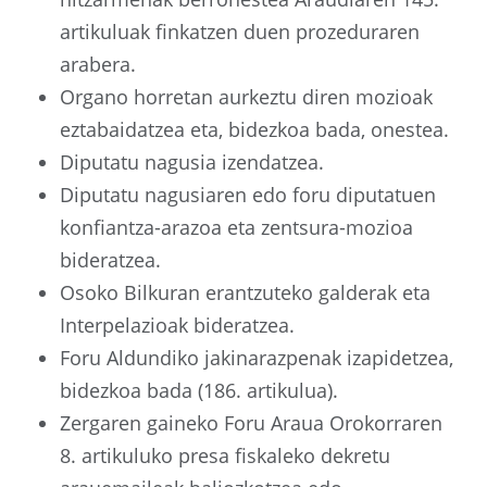
artikuluak finkatzen duen prozeduraren
arabera.
Organo horretan aurkeztu diren mozioak
eztabaidatzea eta, bidezkoa bada, onestea.
Diputatu nagusia izendatzea.
Diputatu nagusiaren edo foru diputatuen
konfiantza-arazoa eta zentsura-mozioa
bideratzea.
Osoko Bilkuran erantzuteko galderak eta
Interpelazioak bideratzea.
Foru Aldundiko jakinarazpenak izapidetzea,
bidezkoa bada (186. artikulua).
Zergaren gaineko Foru Araua Orokorraren
8. artikuluko presa fiskaleko dekretu