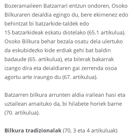
Bozeramaileen Batzarrari entzun ondoren, Osoko
Bilkuraren deialdia egingo du, bere ekimenez edo
behintzat bi batzarkide-taldek edo
15 batzarkideak eskatu diotelako (65.1 artikulua).
Osoko Bilkura behar bezala osatu dela ulertuko
da eskubidezko kide erdiak gehi bat baldin
badaude (65. artikulua), eta bilerak bakarrak
izango dira eta deialdiaren gai zerrenda osoa
agortu arte iraungo du (67. artikulua).
Batzarren bilkura arrunten aldia irailean hasi eta
uztailean amaituko da, bi hilabete horiek barne
(70. artikulua).
Bilkura tradizionalak
(70, 3 eta 4 artikuluak)