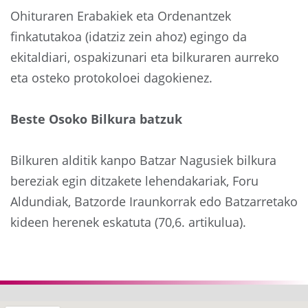
Ohituraren Erabakiek eta Ordenantzek
finkatutakoa (idatziz zein ahoz) egingo da
ekitaldiari, ospakizunari eta bilkuraren aurreko
eta osteko protokoloei dagokienez.
Beste Osoko Bilkura batzuk
Bilkuren alditik kanpo Batzar Nagusiek bilkura
bereziak egin ditzakete lehendakariak, Foru
Aldundiak, Batzorde Iraunkorrak edo Batzarretako
kideen herenek eskatuta (70,6. artikulua).
Aurrekoa
Hurre