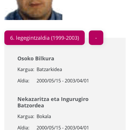
6. legegintzaldia (1999-2003)
Osoko Bilkura
Kargua:
Batzarkidea
Aldia:
2000/05/15 - 2003/04/01
Nekazaritza eta Ingurugiro
Batzordea
Kargua:
Bokala
Aldia:
2000/05/15 - 2003/04/01