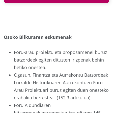
Osoko Bilkuraren eskumenak
Foru-arau proiektu eta proposamenei buruz
batzordeek egiten dituzten irizpenak behin
betiko onestea.
Ogasun, Finantza eta Aurrekontu Batzordeak
Lurralde Historikoaren Aurrekontuen Foru
Arau Proiektuari buruz egiten duen onesteko
erabakia berrestea. (152,3 artikulua).
Foru Aldundiaren
hitzarmenak berronestea Araudiaren 145.