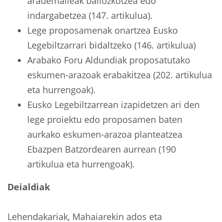
arauemaileak baliozkotzea edo
indargabetzea (147. artikulua).
Lege proposamenak onartzea Eusko
Legebiltzarrari bidaltzeko (146. artikulua)
Arabako Foru Aldundiak proposatutako
eskumen-arazoak erabakitzea (202. artikulua
eta hurrengoak).
Eusko Legebiltzarrean izapidetzen ari den
lege proiektu edo proposamen baten
aurkako eskumen-arazoa planteatzea
Ebazpen Batzordearen aurrean (190
artikulua eta hurrengoak).
Deialdiak
Lehendakariak, Mahaiarekin ados eta