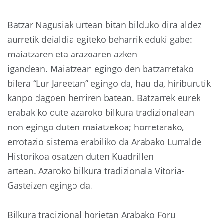
Batzar Nagusiak urtean bitan bilduko dira aldez
aurretik deialdia egiteko beharrik eduki gabe:
maiatzaren eta arazoaren azken
igandean. Maiatzean egingo den batzarretako
bilera “Lur Jareetan” egingo da, hau da, hiriburutik
kanpo dagoen herriren batean. Batzarrek eurek
erabakiko dute azaroko bilkura tradizionalean
non egingo duten maiatzekoa; horretarako,
errotazio sistema erabiliko da Arabako Lurralde
Historikoa osatzen duten Kuadrillen
artean. Azaroko bilkura tradizionala Vitoria-
Gasteizen egingo da.
Bilkura tradizional horietan Arabako Foru