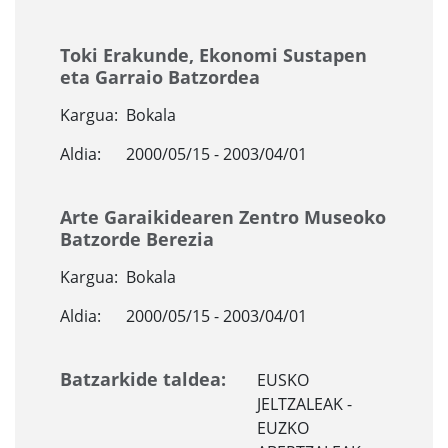
Toki Erakunde, Ekonomi Sustapen
eta Garraio Batzordea
Kargua:
Bokala
Aldia:
2000/05/15 - 2003/04/01
Arte Garaikidearen Zentro Museoko
Batzorde Berezia
Kargua:
Bokala
Aldia:
2000/05/15 - 2003/04/01
Batzarkide taldea:
EUSKO
JELTZALEAK -
EUZKO