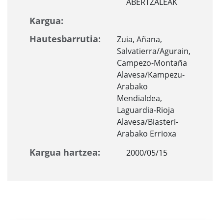
ABERTZALEAK
Kargua:
Hautesbarrutia:
Zuia, Añana,
Salvatierra/Agurain,
Campezo-Montaña
Alavesa/Kampezu-
Arabako
Mendialdea,
Laguardia-Rioja
Alavesa/Biasteri-
Arabako Errioxa
Kargua hartzea:
2000/05/15