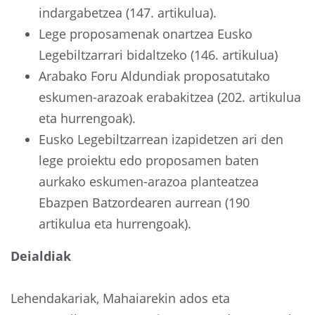
indargabetzea (147. artikulua).
Lege proposamenak onartzea Eusko
Legebiltzarrari bidaltzeko (146. artikulua)
Arabako Foru Aldundiak proposatutako
eskumen-arazoak erabakitzea (202. artikulua
eta hurrengoak).
Eusko Legebiltzarrean izapidetzen ari den
lege proiektu edo proposamen baten
aurkako eskumen-arazoa planteatzea
Ebazpen Batzordearen aurrean (190
artikulua eta hurrengoak).
Deialdiak
Lehendakariak, Mahaiarekin ados eta