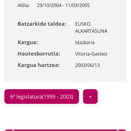
Aldia:
29/10/2004 - 11/03/2005
Batzarkide taldea:
EUSKO
ALKARTASUNA
Kargua:
Idazkaria
Hautesbarrutia:
Vitoria-Gasteiz
Kargua hartzea:
2003/06/13
6ª legislatura(1999 - 2003)