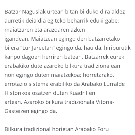
Batzar Nagusiak urtean bitan bilduko dira aldez
aurretik deialdia egiteko beharrik eduki gabe:
maiatzaren eta arazoaren azken
igandean. Maiatzean egingo den batzarretako
bilera “Lur Jareetan” egingo da, hau da, hiriburutik
kanpo dagoen herriren batean. Batzarrek eurek
erabakiko dute azaroko bilkura tradizionalean
non egingo duten maiatzekoa; horretarako,
errotazio sistema erabiliko da Arabako Lurralde
Historikoa osatzen duten Kuadrillen
artean. Azaroko bilkura tradizionala Vitoria-
Gasteizen egingo da.
Bilkura tradizional horietan Arabako Foru