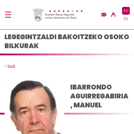
Composición del plen
Eduki nagusira joan
EU
ES
LEGEGINTZALDI BAKOITZEKO OSOKO
BILKURAK
Itzuli
IBARRONDO
AGUIRREGABIRIA
, MANUEL