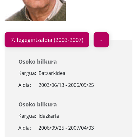
7. legegintzaldia (2003-2007)
Osoko bilkura
Kargua:
Batzarkidea
Aldia:
2003/06/13 - 2006/09/25
Osoko bilkura
Kargua:
Idazkaria
Aldia:
2006/09/25 - 2007/04/03