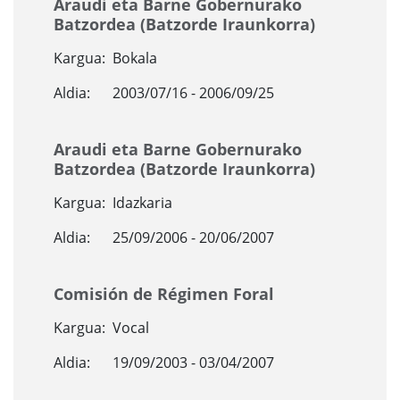
Araudi eta Barne Gobernurako
Batzordea (Batzorde Iraunkorra)
Kargua:
Bokala
Aldia:
2003/07/16 - 2006/09/25
Araudi eta Barne Gobernurako
Batzordea (Batzorde Iraunkorra)
Kargua:
Idazkaria
Aldia:
25/09/2006 - 20/06/2007
Comisión de Régimen Foral
Kargua:
Vocal
Aldia:
19/09/2003 - 03/04/2007