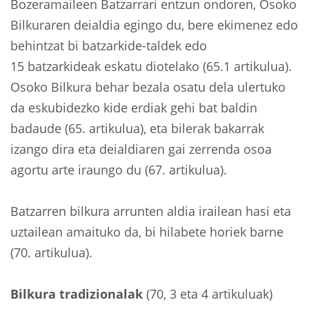
Bozeramaileen Batzarrari entzun ondoren, Osoko
Bilkuraren deialdia egingo du, bere ekimenez edo
behintzat bi batzarkide-taldek edo
15 batzarkideak eskatu diotelako (65.1 artikulua).
Osoko Bilkura behar bezala osatu dela ulertuko
da eskubidezko kide erdiak gehi bat baldin
badaude (65. artikulua), eta bilerak bakarrak
izango dira eta deialdiaren gai zerrenda osoa
agortu arte iraungo du (67. artikulua).
Batzarren bilkura arrunten aldia irailean hasi eta
uztailean amaituko da, bi hilabete horiek barne
(70. artikulua).
Bilkura tradizionalak
(70, 3 eta 4 artikuluak)