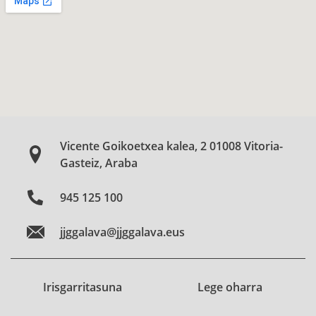
Vicente Goikoetxea kalea, 2 01008 Vitoria-
Gasteiz, Araba
945 125 100
jjggalava@jjggalava.eus
Irisgarritasuna
Lege oharra