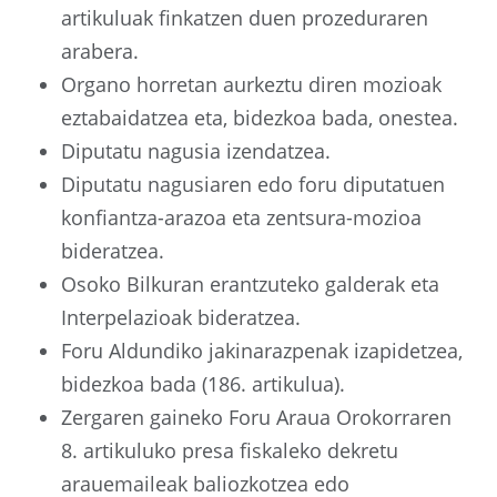
artikuluak finkatzen duen prozeduraren
arabera.
Organo horretan aurkeztu diren mozioak
eztabaidatzea eta, bidezkoa bada, onestea.
Diputatu nagusia izendatzea.
Diputatu nagusiaren edo foru diputatuen
konfiantza-arazoa eta zentsura-mozioa
bideratzea.
Osoko Bilkuran erantzuteko galderak eta
Interpelazioak bideratzea.
Foru Aldundiko jakinarazpenak izapidetzea,
bidezkoa bada (186. artikulua).
Zergaren gaineko Foru Araua Orokorraren
8. artikuluko presa fiskaleko dekretu
arauemaileak baliozkotzea edo