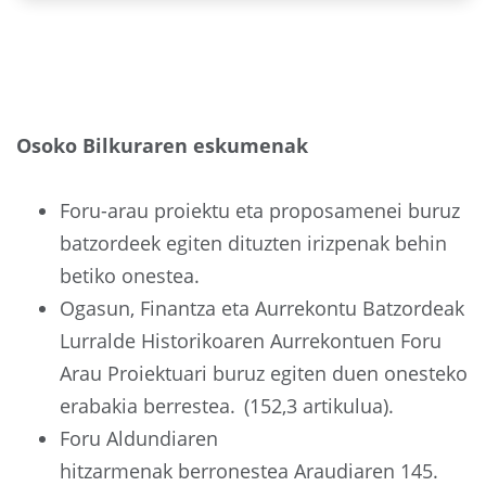
Osoko Bilkuraren eskumenak
Foru-arau proiektu eta proposamenei buruz
batzordeek egiten dituzten irizpenak behin
betiko onestea.
Ogasun, Finantza eta Aurrekontu Batzordeak
Lurralde Historikoaren Aurrekontuen Foru
Arau Proiektuari buruz egiten duen onesteko
erabakia berrestea. (152,3 artikulua).
Foru Aldundiaren
hitzarmenak berronestea Araudiaren 145.