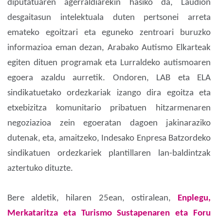
diputatuaren agerraldiarekin hasiko da, Laudion
desgaitasun intelektuala duten pertsonei arreta
emateko egoitzari eta eguneko zentroari buruzko
informazioa eman dezan, Arabako Autismo Elkarteak
egiten dituen programak eta Lurraldeko autismoaren
egoera azaldu aurretik. Ondoren, LAB eta ELA
sindikatuetako ordezkariak izango dira egoitza eta
etxebizitza komunitario pribatuen hitzarmenaren
negoziazioa zein egoeratan dagoen jakinaraziko
dutenak, eta, amaitzeko, Indesako Enpresa Batzordeko
sindikatuen ordezkariek plantillaren lan-baldintzak
aztertuko dituzte.
Bere aldetik, hilaren 25ean, ostiralean,
Enplegu,
Merkataritza eta Turismo Sustapenaren eta Foru