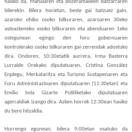
hasiko da, Mahaiaren eta Bozeramaileen Batzarraren
bilerekin. Bilera horietan, beste gai batzuez gain,
azaroko ohiko osoko bilkuraren, azaroaren 30eko
asteazkeneko osoko bilkuraren eta abenduaren 1eko
ostegunean egingo den foru gobernuaren
kontrolerako osoko bilkuraren gai-zerrendak adostuko
dira. Ondoren, 10:30etatik aurrera, Irma Basterra
Lurralde Orekako diputatuaren, Cristina González
Enplegu, Merkataritza eta Turismo Sustapenaren eta
Foru Administrazioaren diputatuaren (11:30etan) eta
Emilio Sola Gizarte Politiketako diputatuaren
agerraldiak izango dira. Azken horrek 12:30ean hasiko
du bere hitzaldia.
Hurrengo egunean, bilera 9:00etan osatuko da