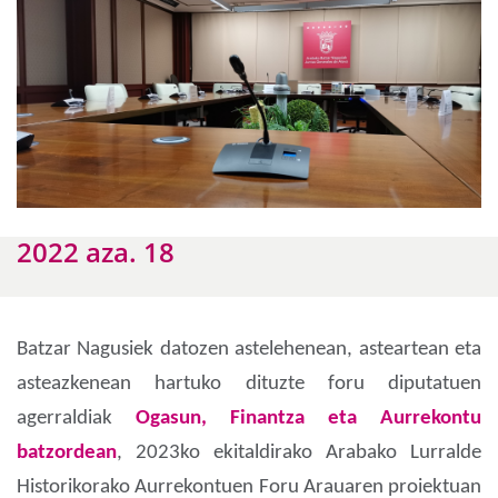
2022 aza. 18
Batzar Nagusiek datozen astelehenean, asteartean eta
asteazkenean hartuko dituzte foru diputatuen
agerraldiak
Ogasun, Finantza eta Aurrekontu
batzordean
, 2023ko ekitaldirako Arabako Lurralde
Historikorako Aurrekontuen Foru Arauaren proiektuan