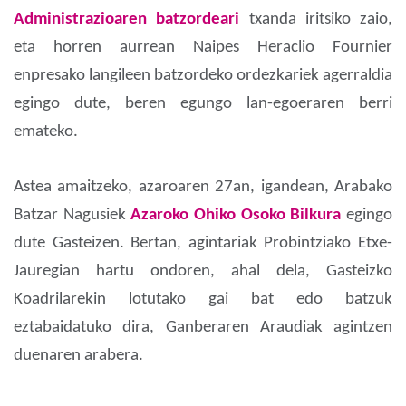
Administrazioaren batzordeari
txanda iritsiko zaio,
eta horren aurrean Naipes Heraclio Fournier
enpresako langileen batzordeko ordezkariek agerraldia
egingo dute, beren egungo lan-egoeraren berri
emateko.
Astea amaitzeko, azaroaren 27an, igandean, Arabako
Batzar Nagusiek
Azaroko Ohiko Osoko Bilkura
egingo
dute Gasteizen. Bertan, agintariak Probintziako Etxe-
Jauregian hartu ondoren, ahal dela, Gasteizko
Koadrilarekin lotutako gai bat edo batzuk
eztabaidatuko dira, Ganberaren Araudiak agintzen
duenaren arabera.