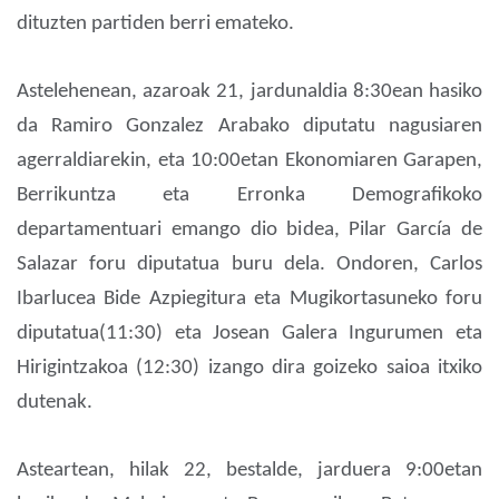
dituzten partiden berri emateko.
Astelehenean, azaroak 21, jardunaldia 8:30ean hasiko
da Ramiro Gonzalez Arabako diputatu nagusiaren
agerraldiarekin, eta 10:00etan Ekonomiaren Garapen,
Berrikuntza eta Erronka Demografikoko
departamentuari emango dio bidea, Pilar García de
Salazar foru diputatua buru dela. Ondoren, Carlos
Ibarlucea Bide Azpiegitura eta Mugikortasuneko foru
diputatua(11:30) eta Josean Galera Ingurumen eta
Hirigintzakoa (12:30) izango dira goizeko saioa itxiko
dutenak.
Asteartean, hilak 22, bestalde, jarduera 9:00etan