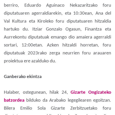
berriro, Eduardo Aguinaco Nekazaritzako foru
diputatuaren agerraldiarekin, eta 10:30ean, Ana del
Val Kultura eta Kiroleko foru diputatuaren hitzaldia
hartuko du. Itziar Gonzalo Ogasun, Finantza eta
Aurrekontu diputatuak emango dio amaiera agerraldi
sortari, 12:00etan. Azken hitzaldi horretan, foru
diputatuak 2023rako zerga neurrien foru arauaren
proiektua ere azalduko du.
Ganberako ekintza
Halaber, ostegunean, hilak 24,
Gizarte Ongizateko
batzordea
bilduko da Arabako legegilearen egoitzan.
Bilera Emilio Sola Gizarte Zerbitzuetako foru