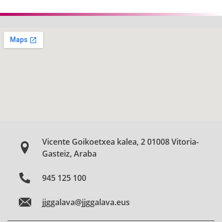
Vicente Goikoetxea kalea, 2 01008 Vitoria-
Gasteiz, Araba
945 125 100
jjggalava@jjggalava.eus