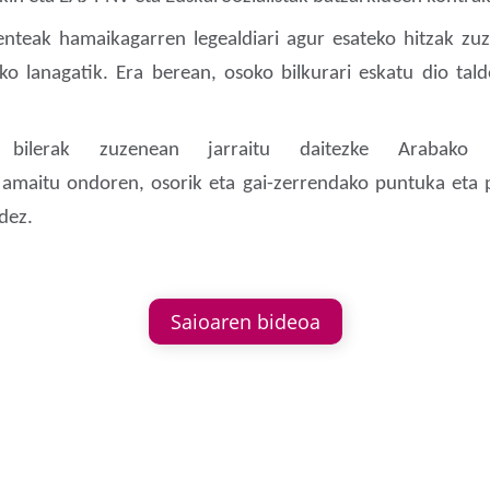
enteak hamaikagarren legealdiari agur esateko hitzak z
ko lanagatik. Era berean, osoko bilkurari eskatu dio tal
bilerak zuzenean jarraitu daitezke Arabako 
a amaitu ondoren, osorik eta gai-zerrendako puntuka eta 
dez.
Saioaren bideoa