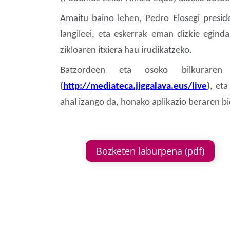
Amaitu baino lehen, Pedro Elosegi presid
langileei, eta eskerrak eman dizkie eginda
zikloaren itxiera hau irudikatzeko.
Batzordeen eta osoko bilkuraren 
(
http://mediateca.jjggalava.eus/live
)
, et
ahal izango da, honako aplikazio beraren bi
Bozketen laburpena (pdf)