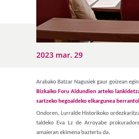
2023 mar. 29
Arabako Batzar Nagusiek gaur goizean egin
Bizkaiko Foru Aldundien arteko lankidet
sartzeko hegoaldeko elkargunea berranto
Ondoren, Lurralde Historikoko ordezkaritz
taldeko Eva Lz de Arroyabe prokurado
amaieran ekimena baztertu da.