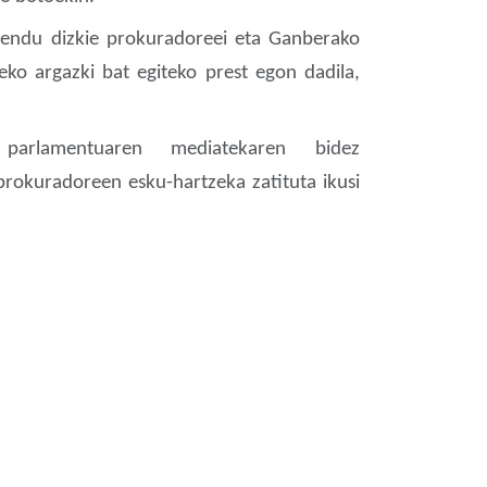
uzendu dizkie prokuradoreei eta Ganberako
deko argazki bat egiteko prest egon dadila,
parlamentuaren mediatekaren bidez
prokuradoreen esku-hartzeka zatituta ikusi