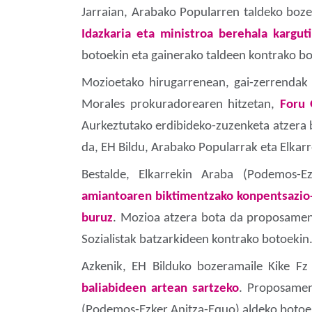
Jarraian, Arabako Popularren taldeko boz
Idazkaria eta ministroa berehala kargut
botoekin eta gainerako taldeen kontrako bo
Mozioetako hirugarrenean, gai-zerrendak
Morales prokuradorearen hitzetan,
Foru 
Aurkeztutako erdibideko-zuzenketa atzera b
da, EH Bildu, Arabako Popularrak eta Elka
Bestalde, Elkarrekin Araba (Podemos-E
amiantoaren biktimentzako konpentsazio-
buruz
. Mozioa atzera bota da proposamen
Sozialistak batzarkideen kontrako botoekin
Azkenik, EH Bilduko bozeramaile Kike F
baliabideen artean sartzeko
. Proposamen
(Podemos-Ezker Anitza-Equo) aldeko botoeki