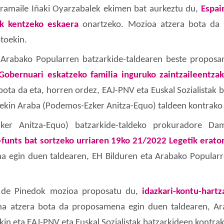
eramaile Iñaki Oyarzabalek ekimen bat aurkeztu du,
Espai
ik kentzeko eskaera
onartzeko. Mozioa atzera bota da 
toekin.
 Arabako Popularren batzarkide-taldearen beste propos
Gobernuari eskatzeko familia inguruko zaintzaileentzak
ota da eta, horren ordez, EAJ-PNV eta Euskal Sozialistak
rrekin Araba (Podemos-Ezker Anitza-Equo) taldeen kontrako
zker Anitza-Equo) batzarkide-taldeko prokuradore D
funts bat sortzeko urriaren 19ko 21/2022 Legetik erator
a egin duen taldearen, EH Bilduren eta Arabako Popularr
.
z de Pinedok mozioa proposatu du,
idazkari-kontu-hartz
a atzera bota da proposamena egin duen taldearen, Ara
n eta EAJ-PNV eta Euskal Sozialistak batzarkideen kontra