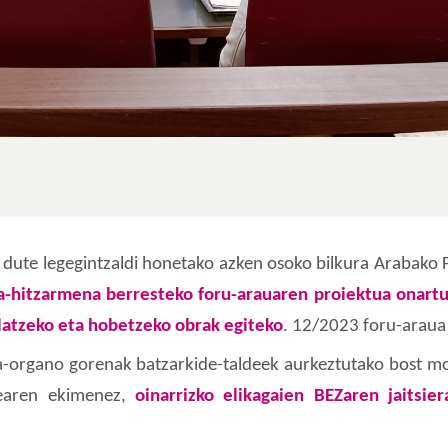
 dute legegintzaldi honetako azken osoko bilkura Arabako 
za-hitzarmena berresteko foru-arauaren proiektua onartu
latzeko eta hobetzeko obrak egiteko
. 12/2023 foru-araua
a-organo gorenak batzarkide-taldeek aurkeztutako bost mo
rearen ekimenez,
oinarrizko elikagaien BEZaren jaitsie