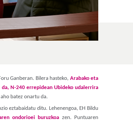
Foru Ganberan. Bilera hasteko,
Arabako eta
 da, N-240 errepidean Ubideko udalerrira
 aho batez onartu da.
zio eztabaidatu ditu. Lehenengoa, EH Bildu
raren ondorioei buruzkoa
zen. Puntuaren