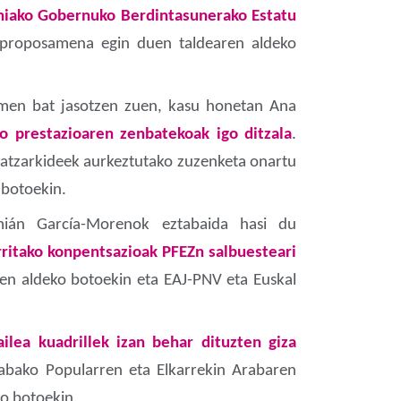
niako Gobernuko Berdintasunerako Estatu
proposamena egin duen taldearen aldeko
amen bat jasotzen zuen, kasu honetan Ana
o prestazioaren zenbatekoak igo ditzala
.
 batzarkideek aurkeztutako zuzenketa onartu
 botoekin.
amián García-Morenok eztabaida hasi du
ritako konpentsazioak PFEZn salbuesteari
en aldeko botoekin eta EAJ-PNV eta Euskal
ailea kuadrillek izan behar dituzten giza
bako Popularren eta Elkarrekin Arabaren
ko botoekin.