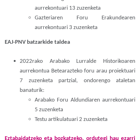
aurrekontuari 13 zuzenketa
Gazteriaren Foru Erakundearen
aurrekontuari 3 zuzenketa
EAJ-PNV batzarkide taldea
2022rako Arabako Lurralde Historikoaren
aurrekontua Betearazteko foru arau proiektuari
7 zuzenketa partzial, ondorengo ataletan
banaturik:
Arabako Foru Aldundiaren aurrekontuari
5 zuzenketa
Testu artikulatuari 2 zuzenketa
Eztabaidatzeko eta bozkatzeko, ordutegi hau ezarri