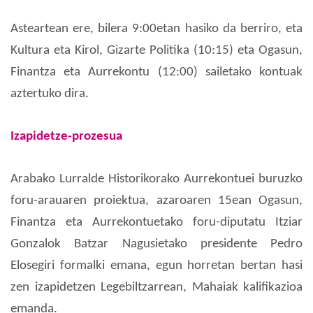
Asteartean ere, bilera 9:00etan hasiko da berriro, eta
Kultura eta Kirol, Gizarte Politika (10:15) eta Ogasun,
Finantza eta Aurrekontu (12:00) sailetako kontuak
aztertuko dira.
Izapidetze-prozesua
Arabako Lurralde Historikorako Aurrekontuei buruzko
foru-arauaren proiektua, azaroaren 15ean Ogasun,
Finantza eta Aurrekontuetako foru-diputatu Itziar
Gonzalok Batzar Nagusietako presidente Pedro
Elosegiri formalki emana, egun horretan bertan hasi
zen izapidetzen Legebiltzarrean, Mahaiak kalifikazioa
emanda.