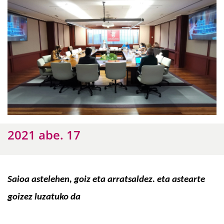
2021 abe. 17
Saioa astelehen, goiz eta arratsaldez. eta astearte
goizez luzatuko da