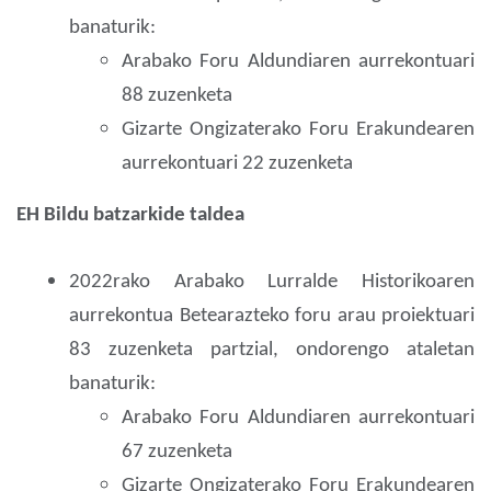
banaturik:
Arabako Foru Aldundiaren aurrekontuari
88 zuzenketa
Gizarte Ongizaterako Foru Erakundearen
aurrekontuari 22 zuzenketa
EH Bildu batzarkide taldea
2022rako Arabako Lurralde Historikoaren
aurrekontua Betearazteko foru arau proiektuari
83 zuzenketa partzial, ondorengo ataletan
banaturik:
Arabako Foru Aldundiaren aurrekontuari
67 zuzenketa
Gizarte Ongizaterako Foru Erakundearen