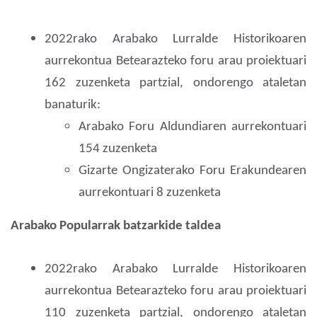
2022rako Arabako Lurralde Historikoaren
aurrekontua Betearazteko foru arau proiektuari
162 zuzenketa partzial, ondorengo ataletan
banaturik:
Arabako Foru Aldundiaren aurrekontuari
154 zuzenketa
Gizarte Ongizaterako Foru Erakundearen
aurrekontuari 8 zuzenketa
Arabako Popularrak batzarkide taldea
2022rako Arabako Lurralde Historikoaren
aurrekontua Betearazteko foru arau proiektuari
110 zuzenketa partzial, ondorengo ataletan