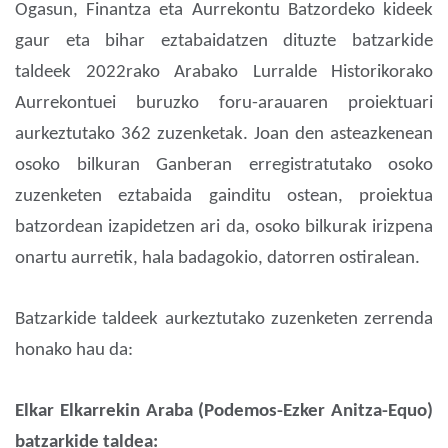
Ogasun, Finantza eta Aurrekontu Batzordeko kideek
gaur eta bihar eztabaidatzen dituzte batzarkide
taldeek 2022rako Arabako Lurralde Historikorako
Aurrekontuei buruzko foru-arauaren proiektuari
aurkeztutako 362 zuzenketak. Joan den asteazkenean
osoko bilkuran Ganberan erregistratutako osoko
zuzenketen eztabaida gainditu ostean, proiektua
batzordean izapidetzen ari da, osoko bilkurak irizpena
onartu aurretik, hala badagokio, datorren ostiralean.
Batzarkide taldeek aurkeztutako zuzenketen zerrenda
honako hau da:
Elkar Elkarrekin Araba (Podemos-Ezker Anitza-Equo)
batzarkide taldea: