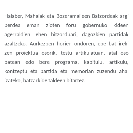
Halaber, Mahaiak eta Bozeramaileen Batzordeak argi
berdea eman zioten foru gobernuko kideen
agerraldien lehen hitzorduari, dagozkien partidak
azaltzeko. Aurkezpen horien ondoren, epe bat ireki
zen proiektua osorik, testu artikulatuan, atal oso
batean edo bere programa, kapitulu, artikulu,
kontzeptu eta partida eta memorian zuzendu ahal
izateko, batzarkide taldeen bitartez.