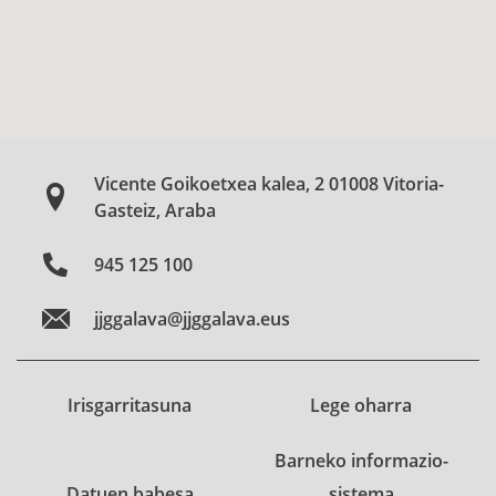
Vicente Goikoetxea kalea, 2 01008 Vitoria-
Gasteiz, Araba
945 125 100
jjggalava@jjggalava.eus
Irisgarritasuna
Lege oharra
Barneko informazio-
Datuen babesa
sistema