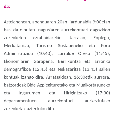
da:
Astelehenean, abenduaren 20an, jardunaldia 9:00etan
hasi da diputatu nagusiaren aurrekontuari dagozkion
zuzenketen eztabaidarekin. Jarraian,
Enplegu,
Merkataritza, Turismo Sustapeneko eta Foru
Administrazioa
(10:40), Lurralde Oreka (11:45),
Ekonomiaren Garapena, Berrikuntza eta Erronka
demografikoa (12:45) eta Nekazaritza (13:45) sailen
kontuak izango dira. Arratsaldean, 16:30etik aurrera,
batzordeak Bide Azpiegituretako eta Mugikortasuneko
eta Ingurumen eta Hirigintzako (17:30)
departamentuen aurrekontuei aurkeztutako
zuzenketak aztertuko ditu.