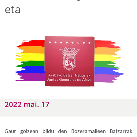
eta
2022 mai. 17
Gaur goizean bildu den Bozeramaileen Batzarrak