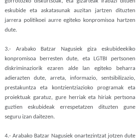
gorrotozko diskurtsoak, eta gizarteak irabazi dituen
eskubide eta askatasunak auzitan jartzen dituzten
jarrera politikoei aurre egiteko konpromisoa hartzen
dute.
3.- Arabako Batzar Nagusiek giza eskubideekiko
konpromisoa berresten dute, eta LGTBI pertsonen
diskriminaziorik ezaren alde lan egiteko beharra
adierazten dute, arreta, informazio, sentsibilizazio,
prestakuntza eta kontzientziazioko programak eta
proiektuak garatuz, gure herriak eta hiriak pertsona
guztien eskubideak errespetatzen dituzten gune
seguru izan daitezen.
4.- Arabako Batzar Nagusiek onartezintzat jotzen dute