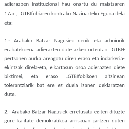
adierazpen instituzional hau onartu du maiatzaren
17an, LGTBIfobiaren kontrako Nazioarteko Eguna dela
eta:
1.- Arabako Batzar Nagusiek denik eta arbuiorik
erabatekoena adierazten dute azken urteotan LGTBI+
pertsonen aurka areagotu diren eraso eta indarkeria-
ekintzak direla-eta, elkartasun osoa adierazten diete
biktimei, eta eraso LGTBIfobikoen aitzinean
tolerantziarik bat ere ez duela izanen deklaratzen
dute.
2.- Arabako Batzar Nagusiek errefusatu egiten dituzte
gure kalitate demokratikoa arriskuan jartzen duten