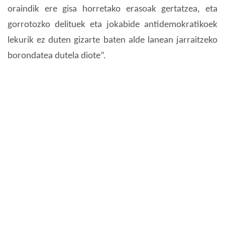
oraindik ere gisa horretako erasoak gertatzea, eta
gorrotozko delituek eta jokabide antidemokratikoek
lekurik ez duten gizarte baten alde lanean jarraitzeko
borondatea dutela diote”.