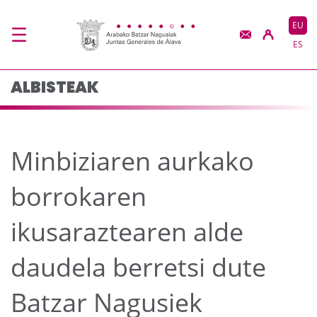
Minbiziaren aurkako bo
Eduki nagusira joan
EU
ES
ALBISTEAK
Minbiziaren aurkako
borrokaren
ikusaraztearen alde
daudela berretsi dute
Batzar Nagusiek