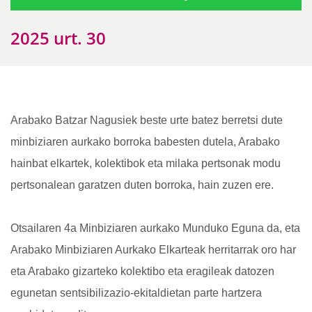
2025 urt. 30
Arabako Batzar Nagusiek beste urte batez berretsi dute
minbiziaren aurkako borroka babesten dutela, Arabako
hainbat elkartek, kolektibok eta milaka pertsonak modu
pertsonalean garatzen duten borroka, hain zuzen ere.
Otsailaren 4a Minbiziaren aurkako Munduko Eguna da, eta
Arabako Minbiziaren Aurkako Elkarteak herritarrak oro har
eta Arabako gizarteko kolektibo eta eragileak datozen
egunetan sentsibilizazio-ekitaldietan parte hartzera