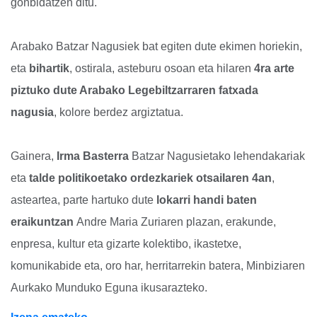
gonbidatzen ditu.
Arabako Batzar Nagusiek bat egiten dute ekimen horiekin,
eta
bihartik
, ostirala, asteburu osoan eta hilaren
4ra arte
piztuko dute Arabako Legebiltzarraren fatxada
nagusia
, kolore berdez argiztatua.
Gainera,
Irma Basterra
Batzar Nagusietako lehendakariak
eta
talde politikoetako ordezkariek otsailaren 4an
,
asteartea, parte hartuko dute
lokarri handi baten
eraikuntzan
Andre Maria Zuriaren plazan, erakunde,
enpresa, kultur eta gizarte kolektibo, ikastetxe,
komunikabide eta, oro har, herritarrekin batera, Minbiziaren
Aurkako Munduko Eguna ikusarazteko.