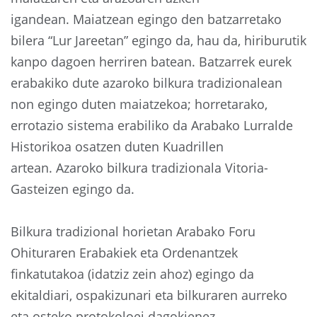
igandean. Maiatzean egingo den batzarretako
bilera “Lur Jareetan” egingo da, hau da, hiriburutik
kanpo dagoen herriren batean. Batzarrek eurek
erabakiko dute azaroko bilkura tradizionalean
non egingo duten maiatzekoa; horretarako,
errotazio sistema erabiliko da Arabako Lurralde
Historikoa osatzen duten Kuadrillen
artean. Azaroko bilkura tradizionala Vitoria-
Gasteizen egingo da.
Bilkura tradizional horietan Arabako Foru
Ohituraren Erabakiek eta Ordenantzek
finkatutakoa (idatziz zein ahoz) egingo da
ekitaldiari, ospakizunari eta bilkuraren aurreko
eta osteko protokoloei dagokienez.