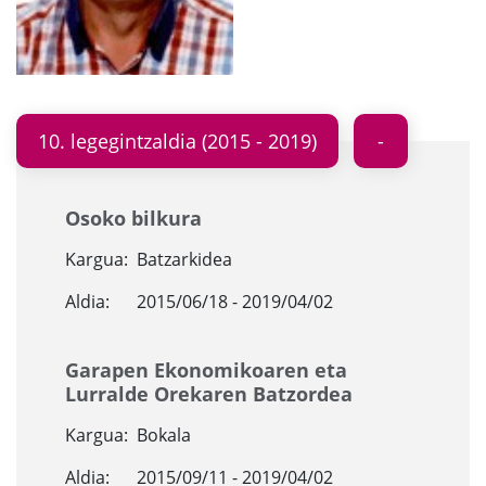
10. legegintzaldia (2015 - 2019)
Osoko bilkura
Kargua:
Batzarkidea
Aldia:
2015/06/18 - 2019/04/02
Garapen Ekonomikoaren eta
Lurralde Orekaren Batzordea
Kargua:
Bokala
Aldia:
2015/09/11 - 2019/04/02