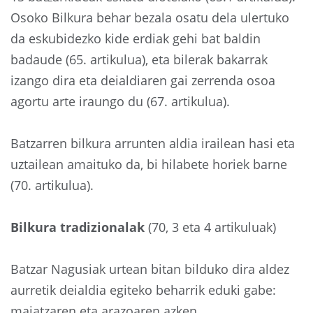
Osoko Bilkura behar bezala osatu dela ulertuko
da eskubidezko kide erdiak gehi bat baldin
badaude (65. artikulua), eta bilerak bakarrak
izango dira eta deialdiaren gai zerrenda osoa
agortu arte iraungo du (67. artikulua).
Batzarren bilkura arrunten aldia irailean hasi eta
uztailean amaituko da, bi hilabete horiek barne
(70. artikulua).
Bilkura tradizionalak
(70, 3 eta 4 artikuluak)
Batzar Nagusiak urtean bitan bilduko dira aldez
aurretik deialdia egiteko beharrik eduki gabe:
maiatzaren eta arazoaren azken