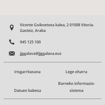
Vicente Goikoetxea kalea, 2 01008 Vitoria-
Gasteiz, Araba
945 125 100
jjggalava@jjggalava.eus
Irisgarritasuna
Lege oharra
Barneko informazio-
Datuen babesa
sistema