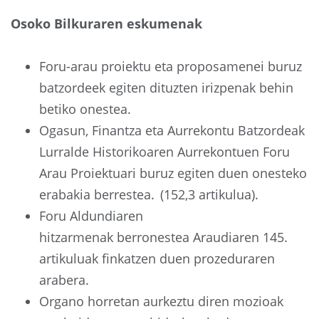
Osoko Bilkuraren eskumenak
Foru-arau proiektu eta proposamenei buruz
batzordeek egiten dituzten irizpenak behin
betiko onestea.
Ogasun, Finantza eta Aurrekontu Batzordeak
Lurralde Historikoaren Aurrekontuen Foru
Arau Proiektuari buruz egiten duen onesteko
erabakia berrestea. (152,3 artikulua).
Foru Aldundiaren
hitzarmenak berronestea Araudiaren 145.
artikuluak finkatzen duen prozeduraren
arabera.
Organo horretan aurkeztu diren mozioak