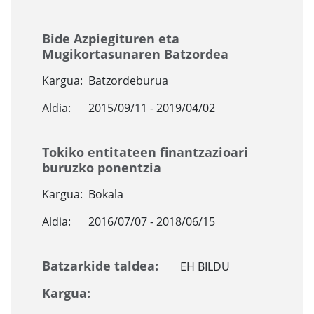
Bide Azpiegituren eta
Mugikortasunaren Batzordea
Kargua:
Batzordeburua
Aldia:
2015/09/11 - 2019/04/02
Tokiko entitateen finantzazioari
buruzko ponentzia
Kargua:
Bokala
Aldia:
2016/07/07 - 2018/06/15
Batzarkide taldea:
EH BILDU
Kargua: