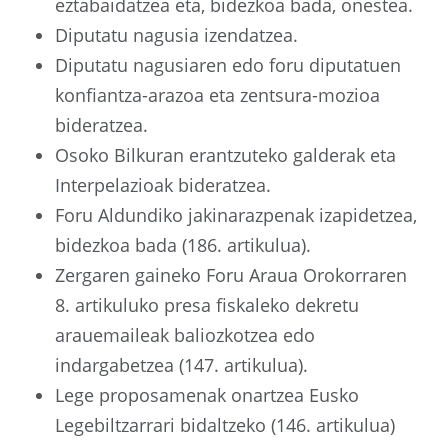
eztabaidatzea eta, bidezkoa bada, onestea.
Diputatu nagusia izendatzea.
Diputatu nagusiaren edo foru diputatuen
konfiantza-arazoa eta zentsura-mozioa
bideratzea.
Osoko Bilkuran erantzuteko galderak eta
Interpelazioak bideratzea.
Foru Aldundiko jakinarazpenak izapidetzea,
bidezkoa bada (186. artikulua).
Zergaren gaineko Foru Araua Orokorraren
8. artikuluko presa fiskaleko dekretu
arauemaileak baliozkotzea edo
indargabetzea (147. artikulua).
Lege proposamenak onartzea Eusko
Legebiltzarrari bidaltzeko (146. artikulua)