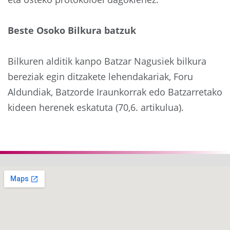
Beste Osoko Bilkura batzuk
Bilkuren alditik kanpo Batzar Nagusiek bilkura
bereziak egin ditzakete lehendakariak, Foru
Aldundiak, Batzorde Iraunkorrak edo Batzarretako
kideen herenek eskatuta (70,6. artikulua).
Aurrekoa
Hurre