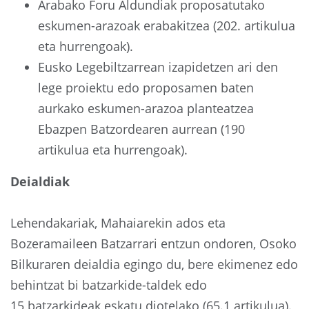
Arabako Foru Aldundiak proposatutako
eskumen-arazoak erabakitzea (202. artikulua
eta hurrengoak).
Eusko Legebiltzarrean izapidetzen ari den
lege proiektu edo proposamen baten
aurkako eskumen-arazoa planteatzea
Ebazpen Batzordearen aurrean (190
artikulua eta hurrengoak).
Deialdiak
Lehendakariak, Mahaiarekin ados eta
Bozeramaileen Batzarrari entzun ondoren, Osoko
Bilkuraren deialdia egingo du, bere ekimenez edo
behintzat bi batzarkide-taldek edo
15 batzarkideak eskatu diotelako (65.1 artikulua).