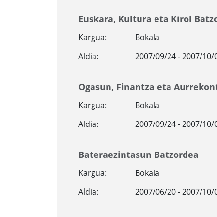
Euskara, Kultura eta Kirol Batz
Kargua:
Bokala
Aldia:
2007/09/24 - 2007/10/
Ogasun, Finantza eta Aurrekon
Kargua:
Bokala
Aldia:
2007/09/24 - 2007/10/
Bateraezintasun Batzordea
Kargua:
Bokala
Aldia:
2007/06/20 - 2007/10/