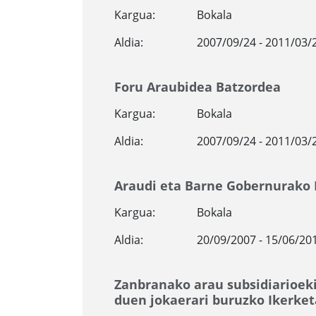
Kargua:
Bokala
Aldia:
2007/09/24 - 2011/03/
Foru Araubidea Batzordea
Kargua:
Bokala
Aldia:
2007/09/24 - 2011/03/
Araudi eta Barne Gobernurako 
Kargua:
Bokala
Aldia:
20/09/2007 - 15/06/20
Zanbranako arau subsidiarioek
duen jokaerari buruzko Ikerke