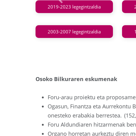
Aurrekoa
2019-2023 legegintzaldia
2003-2007 legegintzaldia
Osoko Bilkuraren eskumenak
Foru-arau proiektu eta proposamen
Ogasun, Finantza eta Aurrekontu B
onesteko erabakia berrestea. (152,
Foru Aldundiaren hitzarmenak berr
Organo horretan aurkeztu diren mo