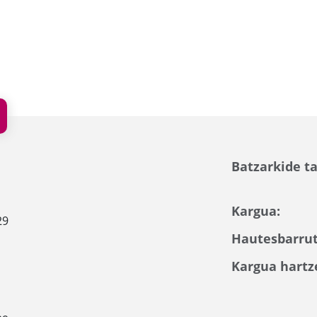
Batzarkide ta
Kargua:
29
Hautesbarrut
Kargua hartz