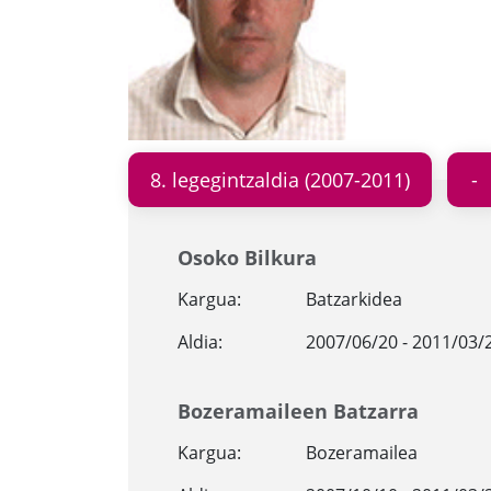
8. legegintzaldia (2007-2011)
Osoko Bilkura
Kargua:
Batzarkidea
Aldia:
2007/06/20 - 2011/03/
Bozeramaileen Batzarra
Kargua:
Bozeramailea