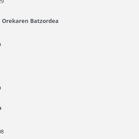
29
e Orekaren Batzordea
9
9
a
08