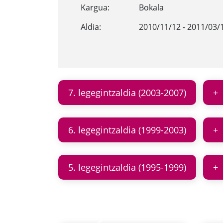
Kargua:
Bokala
Aldia:
2010/11/12 - 2011/03/
7. legegintzaldia (2003-2007)
6. legegintzaldia (1999-2003)
5. legegintzaldia (1995-1999)