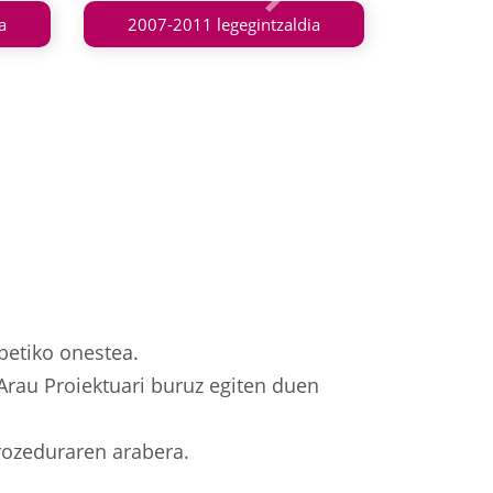
Hurrengoa
a
2007-2011 legegintzaldia
 betiko onestea.
Arau Proiektuari buruz egiten duen
prozeduraren arabera.