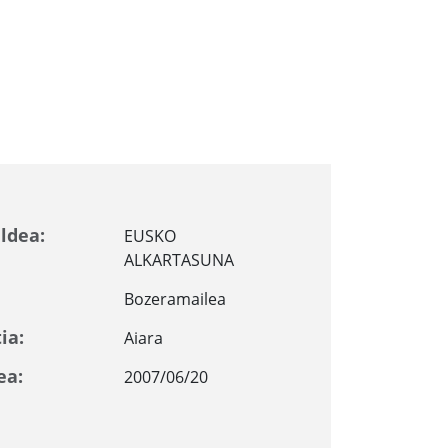
ldea:
EUSKO
ALKARTASUNA
Bozeramailea
ia:
Aiara
ea:
2007/06/20