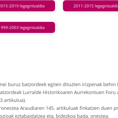
2015-2019 legegintzaldia
2011-2015 legegintzaldi
1999-2003 legegintzaldia
ei buruz batzordeek egiten dituzten irizpenak behin
atzordeak Lurralde Historikoaren Aurrekontuen Foru 
3 artikulua).
onestea Araudiaren 145. artikuluak finkatzen duen 
zioak eztabaidatzea eta, bidezkoa bada, onestea.