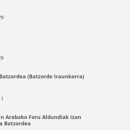
29
29
Batzordea (Batzorde Iraunkorra)
11
in Arabako Foru Aldundiak izan
ta Batzordea