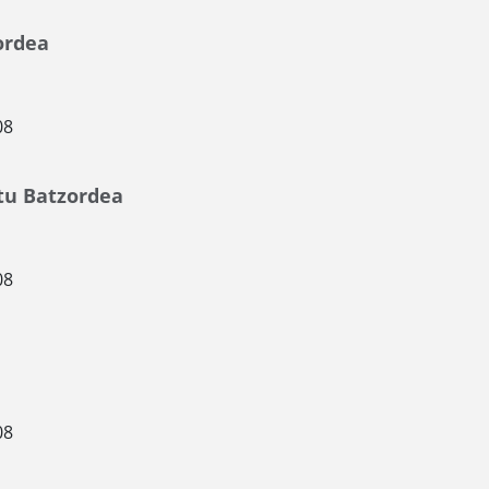
ordea
08
tu Batzordea
08
08