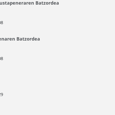
Sustapeneraren Batzordea
08
penaren Batzordea
08
29