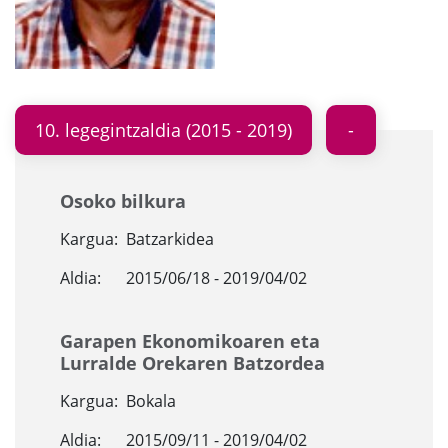
10. legegintzaldia (2015 - 2019)
Osoko bilkura
Kargua:
Batzarkidea
Aldia:
2015/06/18 - 2019/04/02
Garapen Ekonomikoaren eta
Lurralde Orekaren Batzordea
Kargua:
Bokala
Aldia:
2015/09/11 - 2019/04/02