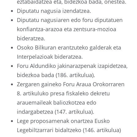
eztabaidatzea eta, bidezkoa bada, onestea.
Diputatu nagusia izendatzea.
Diputatu nagusiaren edo foru diputatuen
konfiantza-arazoa eta zentsura-mozioa
bideratzea.
Osoko Bilkuran erantzuteko galderak eta
Interpelazioak bideratzea.
Foru Aldundiko jakinarazpenak izapidetzea,
bidezkoa bada (186. artikulua).
Zergaren gaineko Foru Araua Orokorraren
8. artikuluko presa fiskaleko dekretu
arauemaileak baliozkotzea edo
indargabetzea (147. artikulua).
Lege proposamenak onartzea Eusko
Legebiltzarrari bidaltzeko (146. artikulua)