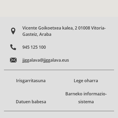
Vicente Goikoetxea kalea, 2 01008 Vitoria-
Gasteiz, Araba
945 125 100
jjggalava@jjggalava.eus
Irisgarritasuna
Lege oharra
Barneko informazio-
Datuen babesa
sistema