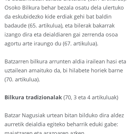
Osoko Bilkura behar bezala osatu dela ulertuko
da eskubidezko kide erdiak gehi bat baldin
badaude (65. artikulua), eta bilerak bakarrak
izango dira eta deialdiaren gai zerrenda osoa
agortu arte iraungo du (67. artikulua).
Batzarren bilkura arrunten aldia irailean hasi eta
uztailean amaituko da, bi hilabete horiek barne
(70. artikulua).
Bilkura tradizionalak
(70, 3 eta 4 artikuluak)
Batzar Nagusiak urtean bitan bilduko dira aldez
aurretik deialdia egiteko beharrik eduki gabe:
maiatzaren eta arazoaren azken