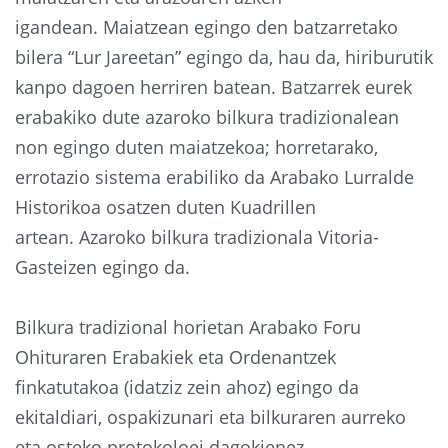
igandean. Maiatzean egingo den batzarretako
bilera “Lur Jareetan” egingo da, hau da, hiriburutik
kanpo dagoen herriren batean. Batzarrek eurek
erabakiko dute azaroko bilkura tradizionalean
non egingo duten maiatzekoa; horretarako,
errotazio sistema erabiliko da Arabako Lurralde
Historikoa osatzen duten Kuadrillen
artean. Azaroko bilkura tradizionala Vitoria-
Gasteizen egingo da.
Bilkura tradizional horietan Arabako Foru
Ohituraren Erabakiek eta Ordenantzek
finkatutakoa (idatziz zein ahoz) egingo da
ekitaldiari, ospakizunari eta bilkuraren aurreko
eta osteko protokoloei dagokienez.