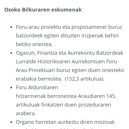
Osoko Bilkuraren eskumenak
Foru-arau proiektu eta proposamenei buruz
batzordeek egiten dituzten irizpenak behin
betiko onestea.
Ogasun, Finantza eta Aurrekontu Batzordeak
Lurralde Historikoaren Aurrekontuen Foru
Arau Proiektuari buruz egiten duen onesteko
erabakia berrestea. (152,3 artikulua).
Foru Aldundiaren
hitzarmenak berronestea Araudiaren 145.
artikuluak finkatzen duen prozeduraren
arabera.
Organo horretan aurkeztu diren mozioak