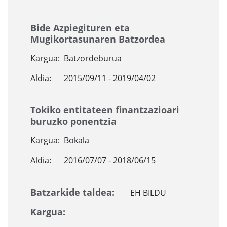
Bide Azpiegituren eta
Mugikortasunaren Batzordea
Kargua:
Batzordeburua
Aldia:
2015/09/11 - 2019/04/02
Tokiko entitateen finantzazioari
buruzko ponentzia
Kargua:
Bokala
Aldia:
2016/07/07 - 2018/06/15
Batzarkide taldea:
EH BILDU
Kargua: