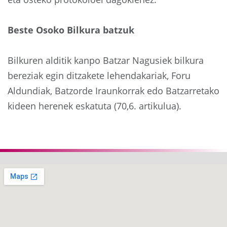
Beste Osoko Bilkura batzuk
Bilkuren alditik kanpo Batzar Nagusiek bilkura
bereziak egin ditzakete lehendakariak, Foru
Aldundiak, Batzorde Iraunkorrak edo Batzarretako
kideen herenek eskatuta (70,6. artikulua).
Aurrekoa
Hurre