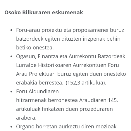
Osoko Bilkuraren eskumenak
Foru-arau proiektu eta proposamenei buruz
batzordeek egiten dituzten irizpenak behin
betiko onestea.
Ogasun, Finantza eta Aurrekontu Batzordeak
Lurralde Historikoaren Aurrekontuen Foru
Arau Proiektuari buruz egiten duen onesteko
erabakia berrestea. (152,3 artikulua).
Foru Aldundiaren
hitzarmenak berronestea Araudiaren 145.
artikuluak finkatzen duen prozeduraren
arabera.
Organo horretan aurkeztu diren mozioak