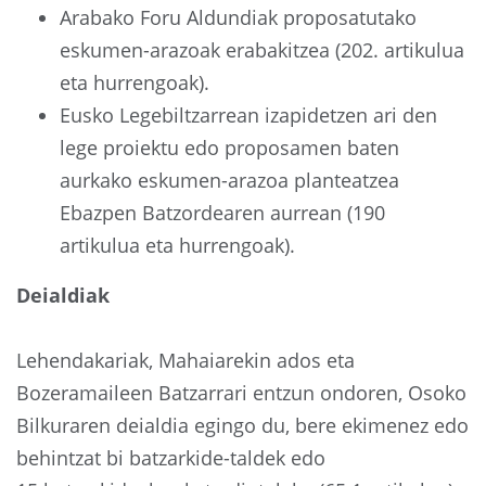
Arabako Foru Aldundiak proposatutako
eskumen-arazoak erabakitzea (202. artikulua
eta hurrengoak).
Eusko Legebiltzarrean izapidetzen ari den
lege proiektu edo proposamen baten
aurkako eskumen-arazoa planteatzea
Ebazpen Batzordearen aurrean (190
artikulua eta hurrengoak).
Deialdiak
Lehendakariak, Mahaiarekin ados eta
Bozeramaileen Batzarrari entzun ondoren, Osoko
Bilkuraren deialdia egingo du, bere ekimenez edo
behintzat bi batzarkide-taldek edo