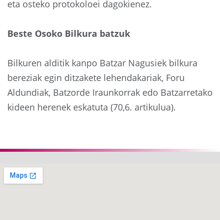
eta osteko protokoloei dagokienez.
Beste Osoko Bilkura batzuk
Bilkuren alditik kanpo Batzar Nagusiek bilkura
bereziak egin ditzakete lehendakariak, Foru
Aldundiak, Batzorde Iraunkorrak edo Batzarretako
kideen herenek eskatuta (70,6. artikulua).
Aurrekoa
Hurre