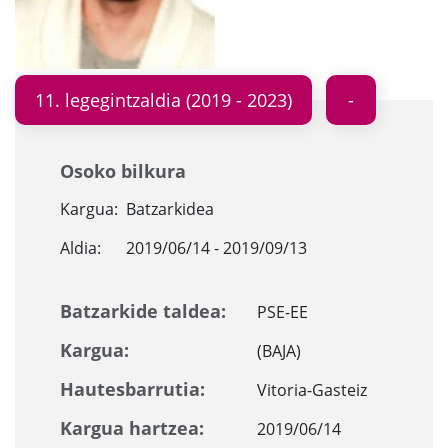
11. legegintzaldia (2019 - 2023)
Osoko bilkura
Kargua:
Batzarkidea
Aldia:
2019/06/14 - 2019/09/13
Batzarkide taldea:
PSE-EE
Kargua:
(BAJA)
Hautesbarrutia:
Vitoria-Gasteiz
Kargua hartzea:
2019/06/14