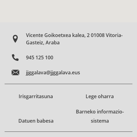
Vicente Goikoetxea kalea, 2 01008 Vitoria-
Gasteiz, Araba
945 125 100
jjggalava@jjggalava.eus
Irisgarritasuna
Lege oharra
Barneko informazio-
Datuen babesa
sistema