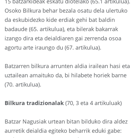
15 batzarkideak eskatu diotelako (65.1 artikulua).
Osoko Bilkura behar bezala osatu dela ulertuko
da eskubidezko kide erdiak gehi bat baldin
badaude (65. artikulua), eta bilerak bakarrak
izango dira eta deialdiaren gai zerrenda osoa
agortu arte iraungo du (67. artikulua).
Batzarren bilkura arrunten aldia irailean hasi eta
uztailean amaituko da, bi hilabete horiek barne
(70. artikulua).
Bilkura tradizionalak
(70, 3 eta 4 artikuluak)
Batzar Nagusiak urtean bitan bilduko dira aldez
aurretik deialdia egiteko beharrik eduki gabe: