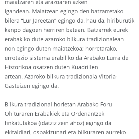
maiatzaren eta arazoaren azken
igandean. Maiatzean egingo den batzarretako
bilera “Lur Jareetan” egingo da, hau da, hiriburutik
kanpo dagoen herriren batean. Batzarrek eurek
erabakiko dute azaroko bilkura tradizionalean
non egingo duten maiatzekoa; horretarako,
errotazio sistema erabiliko da Arabako Lurralde
Historikoa osatzen duten Kuadrillen
artean. Azaroko bilkura tradizionala Vitoria-
Gasteizen egingo da.
Bilkura tradizional horietan Arabako Foru
Ohituraren Erabakiek eta Ordenantzek
finkatutakoa (idatziz zein ahoz) egingo da
ekitaldiari, ospakizunari eta bilkuraren aurreko