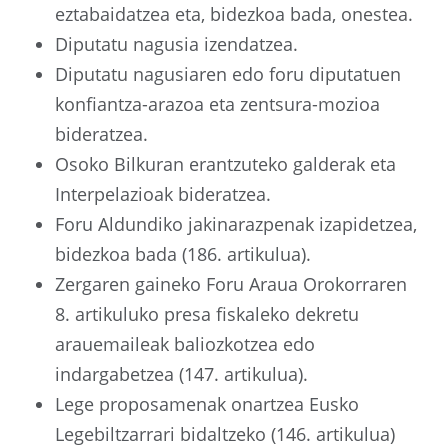
eztabaidatzea eta, bidezkoa bada, onestea.
Diputatu nagusia izendatzea.
Diputatu nagusiaren edo foru diputatuen
konfiantza-arazoa eta zentsura-mozioa
bideratzea.
Osoko Bilkuran erantzuteko galderak eta
Interpelazioak bideratzea.
Foru Aldundiko jakinarazpenak izapidetzea,
bidezkoa bada (186. artikulua).
Zergaren gaineko Foru Araua Orokorraren
8. artikuluko presa fiskaleko dekretu
arauemaileak baliozkotzea edo
indargabetzea (147. artikulua).
Lege proposamenak onartzea Eusko
Legebiltzarrari bidaltzeko (146. artikulua)