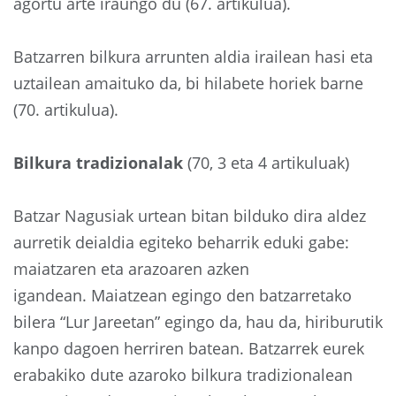
agortu arte iraungo du (67. artikulua).
Batzarren bilkura arrunten aldia irailean hasi eta
uztailean amaituko da, bi hilabete horiek barne
(70. artikulua).
Bilkura tradizionalak
(70, 3 eta 4 artikuluak)
Batzar Nagusiak urtean bitan bilduko dira aldez
aurretik deialdia egiteko beharrik eduki gabe:
maiatzaren eta arazoaren azken
igandean. Maiatzean egingo den batzarretako
bilera “Lur Jareetan” egingo da, hau da, hiriburutik
kanpo dagoen herriren batean. Batzarrek eurek
erabakiko dute azaroko bilkura tradizionalean