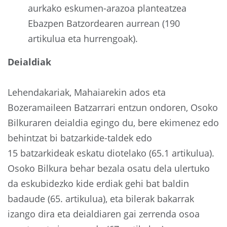
aurkako eskumen-arazoa planteatzea
Ebazpen Batzordearen aurrean (190
artikulua eta hurrengoak).
Deialdiak
Lehendakariak, Mahaiarekin ados eta
Bozeramaileen Batzarrari entzun ondoren, Osoko
Bilkuraren deialdia egingo du, bere ekimenez edo
behintzat bi batzarkide-taldek edo
15 batzarkideak eskatu diotelako (65.1 artikulua).
Osoko Bilkura behar bezala osatu dela ulertuko
da eskubidezko kide erdiak gehi bat baldin
badaude (65. artikulua), eta bilerak bakarrak
izango dira eta deialdiaren gai zerrenda osoa