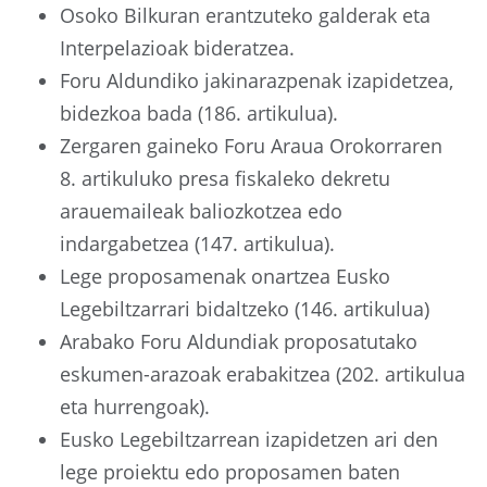
Osoko Bilkuran erantzuteko galderak eta
Interpelazioak bideratzea.
Foru Aldundiko jakinarazpenak izapidetzea,
bidezkoa bada (186. artikulua).
Zergaren gaineko Foru Araua Orokorraren
8. artikuluko presa fiskaleko dekretu
arauemaileak baliozkotzea edo
indargabetzea (147. artikulua).
Lege proposamenak onartzea Eusko
Legebiltzarrari bidaltzeko (146. artikulua)
Arabako Foru Aldundiak proposatutako
eskumen-arazoak erabakitzea (202. artikulua
eta hurrengoak).
Eusko Legebiltzarrean izapidetzen ari den
lege proiektu edo proposamen baten