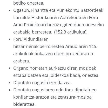
betiko onestea.
Ogasun, Finantza eta Aurrekontu Batzordeak
Lurralde Historikoaren Aurrekontuen Foru
Arau Proiektuari buruz egiten duen onesteko
erabakia berrestea. (152,3 artikulua).
Foru Aldundiaren
hitzarmenak berronestea Araudiaren 145.
artikuluak finkatzen duen prozeduraren
arabera.
Organo horretan aurkeztu diren mozioak
eztabaidatzea eta, bidezkoa bada, onestea.
Diputatu nagusia izendatzea.
Diputatu nagusiaren edo foru diputatuen
konfiantza-arazoa eta zentsura-mozioa
bideratzea.