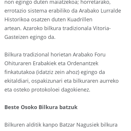
non egingo duten maiatzekoa; horretarako,
errotazio sistema erabiliko da Arabako Lurralde
Historikoa osatzen duten Kuadrillen
artean. Azaroko bilkura tradizionala Vitoria-
Gasteizen egingo da.
Bilkura tradizional horietan Arabako Foru
Ohituraren Erabakiek eta Ordenantzek
finkatutakoa (idatziz zein ahoz) egingo da
ekitaldiari, ospakizunari eta bilkuraren aurreko
eta osteko protokoloei dagokienez.
Beste Osoko Bilkura batzuk
Bilkuren alditik kanpo Batzar Nagusiek bilkura