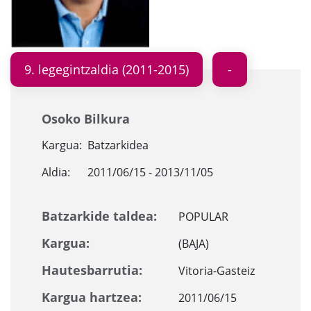
9. legegintzaldia (2011-2015)
Osoko Bilkura
Kargua:
Batzarkidea
Aldia:
2011/06/15 - 2013/11/05
Batzarkide taldea:
POPULAR
Kargua:
(BAJA)
Hautesbarrutia:
Vitoria-Gasteiz
Kargua hartzea:
2011/06/15