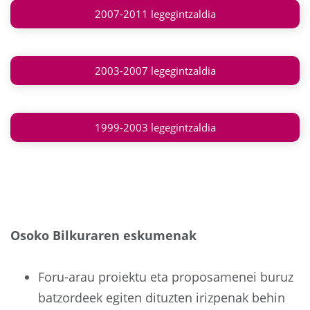
2007-2011 legegintzaldia
2003-2007 legegintzaldia
1999-2003 legegintzaldia
Osoko Bilkuraren eskumenak
Foru-arau proiektu eta proposamenei buruz
batzordeek egiten dituzten irizpenak behin