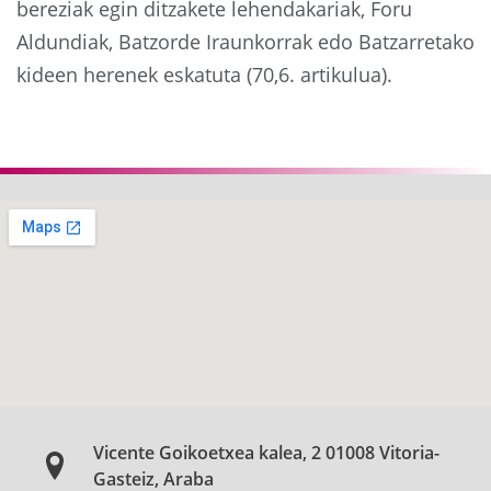
bereziak egin ditzakete lehendakariak, Foru
Aldundiak, Batzorde Iraunkorrak edo Batzarretako
kideen herenek eskatuta (70,6. artikulua).
Aurrekoa
Hurre
Vicente Goikoetxea kalea, 2 01008 Vitoria-
Gasteiz, Araba