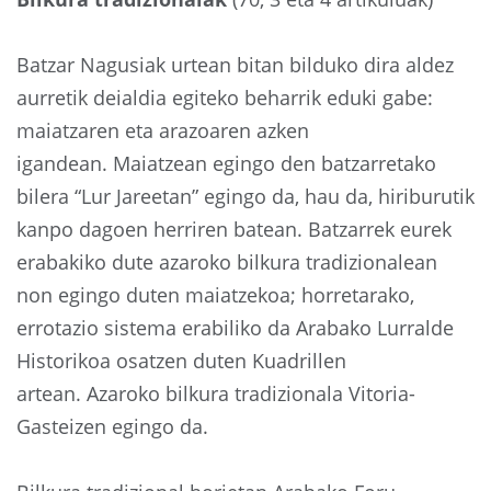
Batzar Nagusiak urtean bitan bilduko dira aldez
aurretik deialdia egiteko beharrik eduki gabe:
maiatzaren eta arazoaren azken
igandean. Maiatzean egingo den batzarretako
bilera “Lur Jareetan” egingo da, hau da, hiriburutik
kanpo dagoen herriren batean. Batzarrek eurek
erabakiko dute azaroko bilkura tradizionalean
non egingo duten maiatzekoa; horretarako,
errotazio sistema erabiliko da Arabako Lurralde
Historikoa osatzen duten Kuadrillen
artean. Azaroko bilkura tradizionala Vitoria-
Gasteizen egingo da.