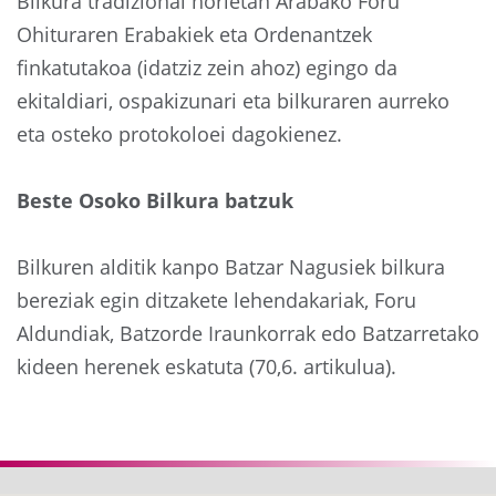
Bilkura tradizional horietan Arabako Foru
Ohituraren Erabakiek eta Ordenantzek
finkatutakoa (idatziz zein ahoz) egingo da
ekitaldiari, ospakizunari eta bilkuraren aurreko
eta osteko protokoloei dagokienez.
Beste Osoko Bilkura batzuk
Bilkuren alditik kanpo Batzar Nagusiek bilkura
bereziak egin ditzakete lehendakariak, Foru
Aldundiak, Batzorde Iraunkorrak edo Batzarretako
kideen herenek eskatuta (70,6. artikulua).
Aurrekoa
Hurre