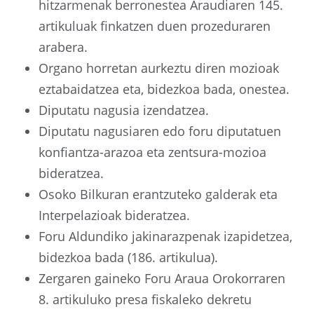
hitzarmenak berronestea Araudiaren 145.
artikuluak finkatzen duen prozeduraren
arabera.
Organo horretan aurkeztu diren mozioak
eztabaidatzea eta, bidezkoa bada, onestea.
Diputatu nagusia izendatzea.
Diputatu nagusiaren edo foru diputatuen
konfiantza-arazoa eta zentsura-mozioa
bideratzea.
Osoko Bilkuran erantzuteko galderak eta
Interpelazioak bideratzea.
Foru Aldundiko jakinarazpenak izapidetzea,
bidezkoa bada (186. artikulua).
Zergaren gaineko Foru Araua Orokorraren
8. artikuluko presa fiskaleko dekretu