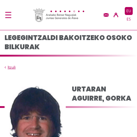
Osoko bilkuraren osae
Eduki nagusira joan
EU
ES
LEGEGINTZALDI BAKOITZEKO OSOKO
BILKURAK
Itzuli
URTARAN
AGUIRRE, GORKA