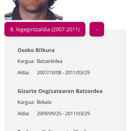
8. legegintzaldia (2007-2011)
Osoko Bilkura
Kargua:
Batzarkidea
Aldia:
2007/10/08 - 2011/03/29
Gizarte Ongizatearen Batzordea
Kargua:
Bokala
Aldia:
2009/09/25 - 2011/03/29