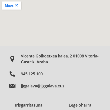
Vicente Goikoetxea kalea, 2 01008 Vitoria-
Gasteiz, Araba
945 125 100
jjggalava@jjggalava.eus
Irisgarritasuna
Lege oharra