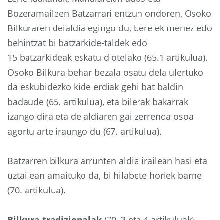
Bozeramaileen Batzarrari entzun ondoren, Osoko
Bilkuraren deialdia egingo du, bere ekimenez edo
behintzat bi batzarkide-taldek edo
15 batzarkideak eskatu diotelako (65.1 artikulua).
Osoko Bilkura behar bezala osatu dela ulertuko
da eskubidezko kide erdiak gehi bat baldin
badaude (65. artikulua), eta bilerak bakarrak
izango dira eta deialdiaren gai zerrenda osoa
agortu arte iraungo du (67. artikulua).
Batzarren bilkura arrunten aldia irailean hasi eta
uztailean amaituko da, bi hilabete horiek barne
(70. artikulua).
Bilkura tradizionalak
(70, 3 eta 4 artikuluak)