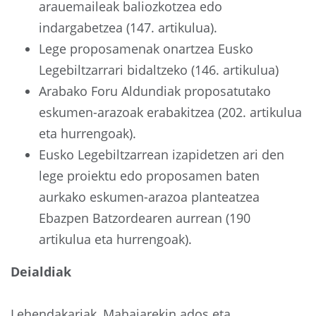
arauemaileak baliozkotzea edo
indargabetzea (147. artikulua).
Lege proposamenak onartzea Eusko
Legebiltzarrari bidaltzeko (146. artikulua)
Arabako Foru Aldundiak proposatutako
eskumen-arazoak erabakitzea (202. artikulua
eta hurrengoak).
Eusko Legebiltzarrean izapidetzen ari den
lege proiektu edo proposamen baten
aurkako eskumen-arazoa planteatzea
Ebazpen Batzordearen aurrean (190
artikulua eta hurrengoak).
Deialdiak
Lehendakariak, Mahaiarekin ados eta