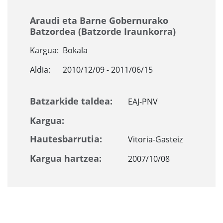
Araudi eta Barne Gobernurako
Batzordea (Batzorde Iraunkorra)
Kargua:
Bokala
Aldia:
2010/12/09 - 2011/06/15
Batzarkide taldea:
EAJ-PNV
Kargua:
Hautesbarrutia:
Vitoria-Gasteiz
Kargua hartzea:
2007/10/08