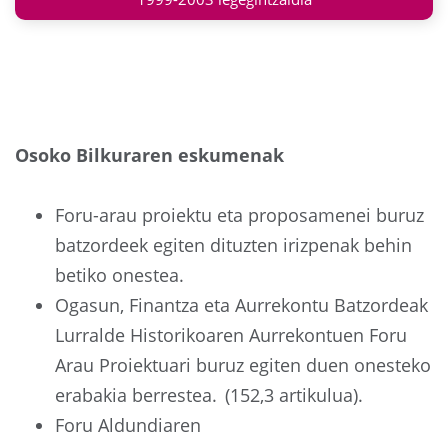
Osoko Bilkuraren eskumenak
Foru-arau proiektu eta proposamenei buruz
batzordeek egiten dituzten irizpenak behin
betiko onestea.
Ogasun, Finantza eta Aurrekontu Batzordeak
Lurralde Historikoaren Aurrekontuen Foru
Arau Proiektuari buruz egiten duen onesteko
erabakia berrestea. (152,3 artikulua).
Foru Aldundiaren