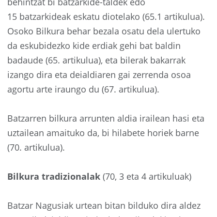
behintzat bi batzarkide-taldek edo
15 batzarkideak eskatu diotelako (65.1 artikulua).
Osoko Bilkura behar bezala osatu dela ulertuko
da eskubidezko kide erdiak gehi bat baldin
badaude (65. artikulua), eta bilerak bakarrak
izango dira eta deialdiaren gai zerrenda osoa
agortu arte iraungo du (67. artikulua).
Batzarren bilkura arrunten aldia irailean hasi eta
uztailean amaituko da, bi hilabete horiek barne
(70. artikulua).
Bilkura tradizionalak
(70, 3 eta 4 artikuluak)
Batzar Nagusiak urtean bitan bilduko dira aldez