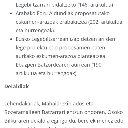
Legebiltzarrari bidaltzeko (146. artikulua)
Arabako Foru Aldundiak proposatutako
eskumen-arazoak erabakitzea (202. artikulua
eta hurrengoak).
Eusko Legebiltzarrean izapidetzen ari den
lege proiektu edo proposamen baten
aurkako eskumen-arazoa planteatzea
Ebazpen Batzordearen aurrean (190
artikulua eta hurrengoak).
Deialdiak
Lehendakariak, Mahaiarekin ados eta
Bozeramaileen Batzarrari entzun ondoren, Osoko
Bilkuraren deialdia egingo du, bere ekimenez edo