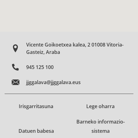
Vicente Goikoetxea kalea, 2 01008 Vitoria-
Gasteiz, Araba
945 125 100
jjggalava@jjggalava.eus
Irisgarritasuna
Lege oharra
Barneko informazio-
Datuen babesa
sistema