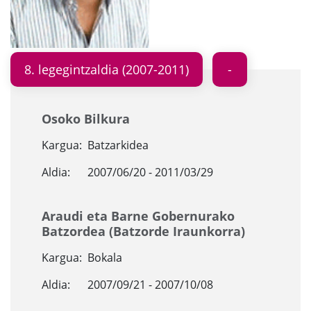
8. legegintzaldia (2007-2011)
Osoko Bilkura
Kargua:
Batzarkidea
Aldia:
2007/06/20 - 2011/03/29
Araudi eta Barne Gobernurako
Batzordea (Batzorde Iraunkorra)
Kargua:
Bokala
Aldia:
2007/09/21 - 2007/10/08