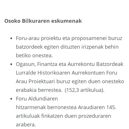
Osoko Bilkuraren eskumenak
Foru-arau proiektu eta proposamenei buruz
batzordeek egiten dituzten irizpenak behin
betiko onestea.
Ogasun, Finantza eta Aurrekontu Batzordeak
Lurralde Historikoaren Aurrekontuen Foru
Arau Proiektuari buruz egiten duen onesteko
erabakia berrestea. (152,3 artikulua).
Foru Aldundiaren
hitzarmenak berronestea Araudiaren 145.
artikuluak finkatzen duen prozeduraren
arabera.