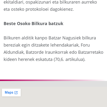
ekitaldiari, ospakizunari eta bilkuraren aurreko
eta osteko protokoloei dagokienez.
Beste Osoko Bilkura batzuk
Bilkuren alditik kanpo Batzar Nagusiek bilkura
bereziak egin ditzakete lehendakariak, Foru
Aldundiak, Batzorde Iraunkorrak edo Batzarretako
kideen herenek eskatuta (70,6. artikulua).
Aurrekoa
Hurre