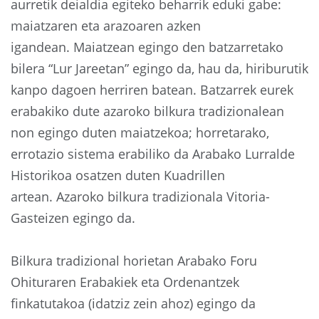
aurretik deialdia egiteko beharrik eduki gabe:
maiatzaren eta arazoaren azken
igandean. Maiatzean egingo den batzarretako
bilera “Lur Jareetan” egingo da, hau da, hiriburutik
kanpo dagoen herriren batean. Batzarrek eurek
erabakiko dute azaroko bilkura tradizionalean
non egingo duten maiatzekoa; horretarako,
errotazio sistema erabiliko da Arabako Lurralde
Historikoa osatzen duten Kuadrillen
artean. Azaroko bilkura tradizionala Vitoria-
Gasteizen egingo da.
Bilkura tradizional horietan Arabako Foru
Ohituraren Erabakiek eta Ordenantzek
finkatutakoa (idatziz zein ahoz) egingo da