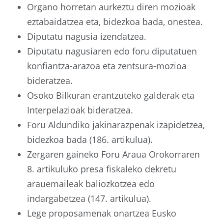
Organo horretan aurkeztu diren mozioak
eztabaidatzea eta, bidezkoa bada, onestea.
Diputatu nagusia izendatzea.
Diputatu nagusiaren edo foru diputatuen
konfiantza-arazoa eta zentsura-mozioa
bideratzea.
Osoko Bilkuran erantzuteko galderak eta
Interpelazioak bideratzea.
Foru Aldundiko jakinarazpenak izapidetzea,
bidezkoa bada (186. artikulua).
Zergaren gaineko Foru Araua Orokorraren
8. artikuluko presa fiskaleko dekretu
arauemaileak baliozkotzea edo
indargabetzea (147. artikulua).
Lege proposamenak onartzea Eusko