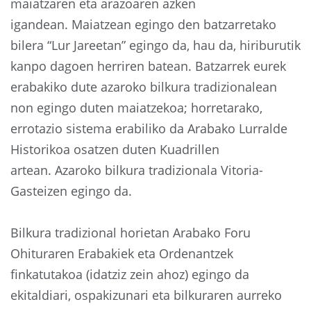
maiatzaren eta arazoaren azken
igandean. Maiatzean egingo den batzarretako
bilera “Lur Jareetan” egingo da, hau da, hiriburutik
kanpo dagoen herriren batean. Batzarrek eurek
erabakiko dute azaroko bilkura tradizionalean
non egingo duten maiatzekoa; horretarako,
errotazio sistema erabiliko da Arabako Lurralde
Historikoa osatzen duten Kuadrillen
artean. Azaroko bilkura tradizionala Vitoria-
Gasteizen egingo da.
Bilkura tradizional horietan Arabako Foru
Ohituraren Erabakiek eta Ordenantzek
finkatutakoa (idatziz zein ahoz) egingo da
ekitaldiari, ospakizunari eta bilkuraren aurreko