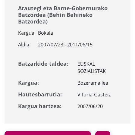
Arautegi eta Barne-Gobernurako
Batzordea (Behin Behineko
Batzordea)
Kargua:
Bokala
Aldia:
2007/07/23 - 2011/06/15
Batzarkide taldea:
EUSKAL
SOZIALISTAK
Kargua:
Bozeramailea
Hautesbarrutia:
Vitoria-Gasteiz
Kargua hartzea:
2007/06/20