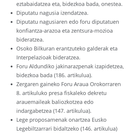
eztabaidatzea eta, bidezkoa bada, onestea.
Diputatu nagusia izendatzea.
Diputatu nagusiaren edo foru diputatuen
konfiantza-arazoa eta zentsura-mozioa
bideratzea.
Osoko Bilkuran erantzuteko galderak eta
Interpelazioak bideratzea.
Foru Aldundiko jakinarazpenak izapidetzea,
bidezkoa bada (186. artikulua).
Zergaren gaineko Foru Araua Orokorraren
8. artikuluko presa fiskaleko dekretu
arauemaileak baliozkotzea edo
indargabetzea (147. artikulua).
Lege proposamenak onartzea Eusko
Legebiltzarrari bidaltzeko (146. artikulua)