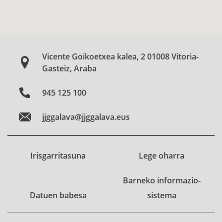
Vicente Goikoetxea kalea, 2 01008 Vitoria-
Gasteiz, Araba
945 125 100
jjggalava@jjggalava.eus
Irisgarritasuna
Lege oharra
Barneko informazio-
Datuen babesa
sistema