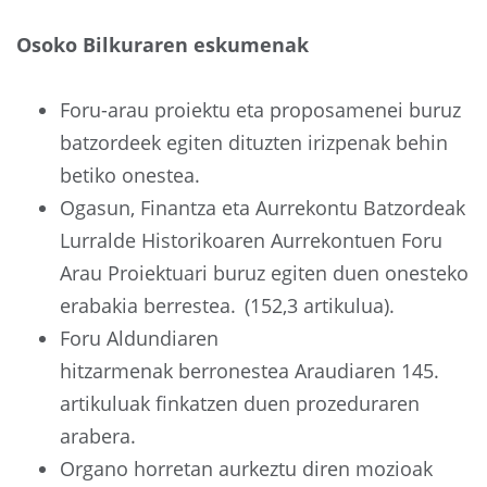
Osoko Bilkuraren eskumenak
Foru-arau proiektu eta proposamenei buruz
batzordeek egiten dituzten irizpenak behin
betiko onestea.
Ogasun, Finantza eta Aurrekontu Batzordeak
Lurralde Historikoaren Aurrekontuen Foru
Arau Proiektuari buruz egiten duen onesteko
erabakia berrestea. (152,3 artikulua).
Foru Aldundiaren
hitzarmenak berronestea Araudiaren 145.
artikuluak finkatzen duen prozeduraren
arabera.
Organo horretan aurkeztu diren mozioak