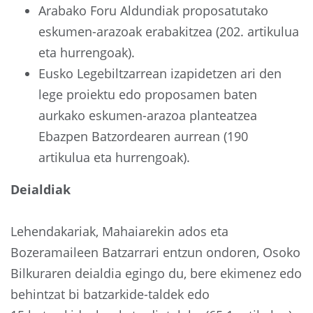
Arabako Foru Aldundiak proposatutako
eskumen-arazoak erabakitzea (202. artikulua
eta hurrengoak).
Eusko Legebiltzarrean izapidetzen ari den
lege proiektu edo proposamen baten
aurkako eskumen-arazoa planteatzea
Ebazpen Batzordearen aurrean (190
artikulua eta hurrengoak).
Deialdiak
Lehendakariak, Mahaiarekin ados eta
Bozeramaileen Batzarrari entzun ondoren, Osoko
Bilkuraren deialdia egingo du, bere ekimenez edo
behintzat bi batzarkide-taldek edo