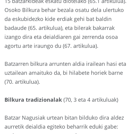
15 batzarkideak eskatu diotelako (65.1 artikulua).
Osoko Bilkura behar bezala osatu dela ulertuko
da eskubidezko kide erdiak gehi bat baldin
badaude (65. artikulua), eta bilerak bakarrak
izango dira eta deialdiaren gai zerrenda osoa
agortu arte iraungo du (67. artikulua).
Batzarren bilkura arrunten aldia irailean hasi eta
uztailean amaituko da, bi hilabete horiek barne
(70. artikulua).
Bilkura tradizionalak
(70, 3 eta 4 artikuluak)
Batzar Nagusiak urtean bitan bilduko dira aldez
aurretik deialdia egiteko beharrik eduki gabe: