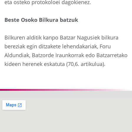
eta osteko protokoloei dagokienez.
Beste Osoko Bilkura batzuk
Bilkuren alditik kanpo Batzar Nagusiek bilkura
bereziak egin ditzakete lehendakariak, Foru
Aldundiak, Batzorde Iraunkorrak edo Batzarretako
kideen herenek eskatuta (70,6. artikulua).
Aurrekoa
Hurre