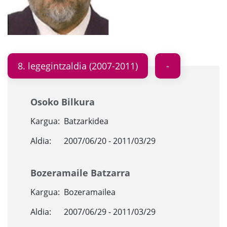
8. legegintzaldia (2007-2011)
Osoko Bilkura
Kargua:
Batzarkidea
Aldia:
2007/06/20 - 2011/03/29
Bozeramaile Batzarra
Kargua:
Bozeramailea
Aldia:
2007/06/29 - 2011/03/29