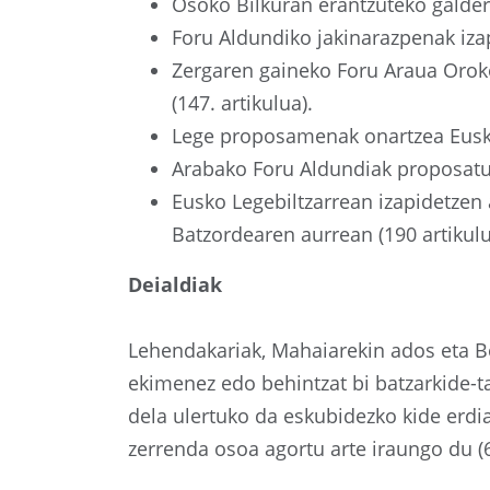
Osoko Bilkuran erantzuteko galder
Foru Aldundiko jakinarazpenak izap
Zergaren gaineko Foru Araua Oroko
(147. artikulua).
Lege proposamenak onartzea Eusko 
Arabako Foru Aldundiak proposatut
Eusko Legebiltzarrean izapidetze
Batzordearen aurrean (190 artikul
Deialdiak
Lehendakariak, Mahaiarekin ados eta B
ekimenez edo behintzat bi batzarkide-ta
dela ulertuko da eskubidezko kide erdiak
zerrenda osoa agortu arte iraungo du (6