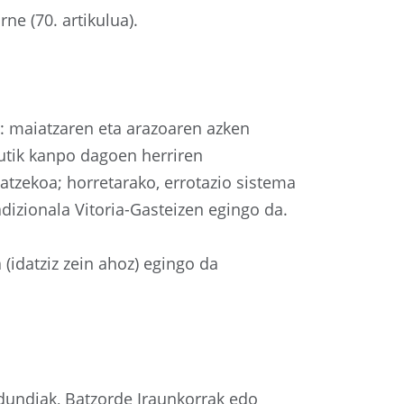
ne (70. artikulua).
e: maiatzaren eta arazoaren azken
rutik kanpo dagoen herriren
atzekoa; horretarako, errotazio sistema
adizionala Vitoria-Gasteizen egingo da.
(idatziz zein ahoz) egingo da
ldundiak, Batzorde Iraunkorrak edo