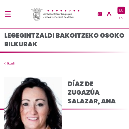
Composicion del plen
Eduki nagusira joan
EU
ES
LEGEGINTZALDI BAKOITZEKO OSOKO
BILKURAK
Itzuli
DÍAZ DE
ZUGAZÚA
SALAZAR, ANA