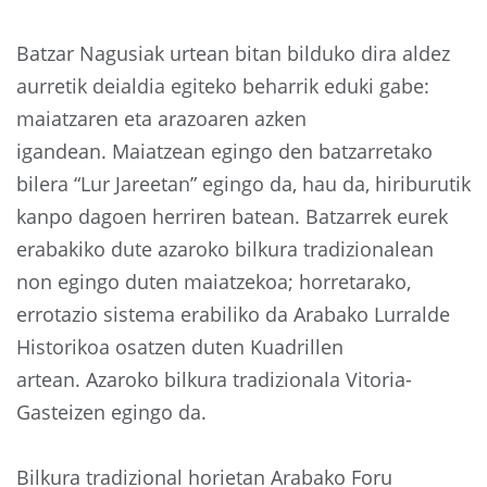
Batzar Nagusiak urtean bitan bilduko dira aldez
aurretik deialdia egiteko beharrik eduki gabe:
maiatzaren eta arazoaren azken
igandean. Maiatzean egingo den batzarretako
bilera “Lur Jareetan” egingo da, hau da, hiriburutik
kanpo dagoen herriren batean. Batzarrek eurek
erabakiko dute azaroko bilkura tradizionalean
non egingo duten maiatzekoa; horretarako,
errotazio sistema erabiliko da Arabako Lurralde
Historikoa osatzen duten Kuadrillen
artean. Azaroko bilkura tradizionala Vitoria-
Gasteizen egingo da.
Bilkura tradizional horietan Arabako Foru