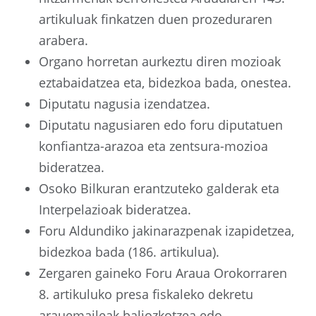
artikuluak finkatzen duen prozeduraren
arabera.
Organo horretan aurkeztu diren mozioak
eztabaidatzea eta, bidezkoa bada, onestea.
Diputatu nagusia izendatzea.
Diputatu nagusiaren edo foru diputatuen
konfiantza-arazoa eta zentsura-mozioa
bideratzea.
Osoko Bilkuran erantzuteko galderak eta
Interpelazioak bideratzea.
Foru Aldundiko jakinarazpenak izapidetzea,
bidezkoa bada (186. artikulua).
Zergaren gaineko Foru Araua Orokorraren
8. artikuluko presa fiskaleko dekretu
arauemaileak baliozkotzea edo