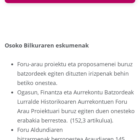
Osoko Bilkuraren eskumenak
Foru-arau proiektu eta proposamenei buruz
batzordeek egiten dituzten irizpenak behin
betiko onestea.
Ogasun, Finantza eta Aurrekontu Batzordeak
Lurralde Historikoaren Aurrekontuen Foru
Arau Proiektuari buruz egiten duen onesteko
erabakia berrestea. (152,3 artikulua).
Foru Aldundiaren
hitzarmenak berronestea Araudiaren 145.