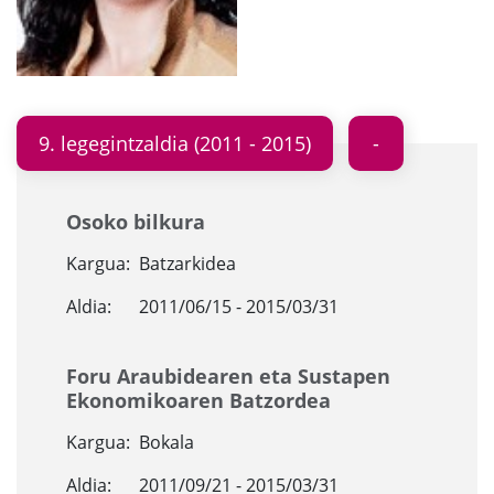
9. legegintzaldia (2011 - 2015)
Osoko bilkura
Kargua:
Batzarkidea
Aldia:
2011/06/15 - 2015/03/31
Foru Araubidearen eta Sustapen
Ekonomikoaren Batzordea
Kargua:
Bokala
Aldia:
2011/09/21 - 2015/03/31