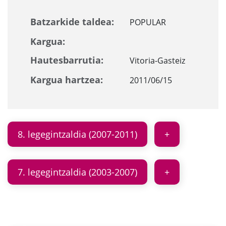
Batzarkide taldea:
POPULAR
Kargua:
Hautesbarrutia:
Vitoria-Gasteiz
Kargua hartzea:
2011/06/15
8. legegintzaldia (2007-2011)
7. legegintzaldia (2003-2007)