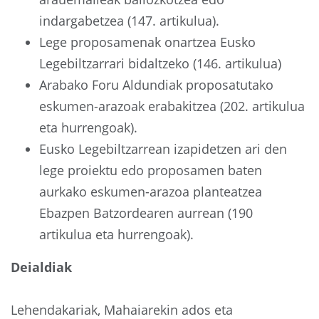
indargabetzea (147. artikulua).
Lege proposamenak onartzea Eusko
Legebiltzarrari bidaltzeko (146. artikulua)
Arabako Foru Aldundiak proposatutako
eskumen-arazoak erabakitzea (202. artikulua
eta hurrengoak).
Eusko Legebiltzarrean izapidetzen ari den
lege proiektu edo proposamen baten
aurkako eskumen-arazoa planteatzea
Ebazpen Batzordearen aurrean (190
artikulua eta hurrengoak).
Deialdiak
Lehendakariak, Mahaiarekin ados eta