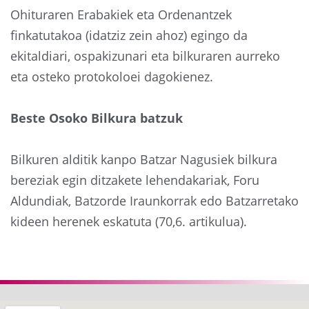
Ohituraren Erabakiek eta Ordenantzek
finkatutakoa (idatziz zein ahoz) egingo da
ekitaldiari, ospakizunari eta bilkuraren aurreko
eta osteko protokoloei dagokienez.
Beste Osoko Bilkura batzuk
Bilkuren alditik kanpo Batzar Nagusiek bilkura
bereziak egin ditzakete lehendakariak, Foru
Aldundiak, Batzorde Iraunkorrak edo Batzarretako
kideen herenek eskatuta (70,6. artikulua).
Aurrekoa
Hurre