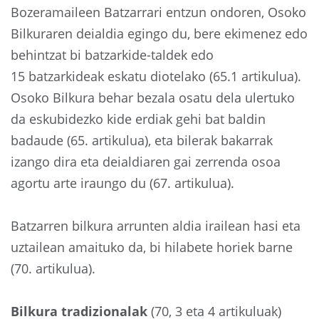
Bozeramaileen Batzarrari entzun ondoren, Osoko
Bilkuraren deialdia egingo du, bere ekimenez edo
behintzat bi batzarkide-taldek edo
15 batzarkideak eskatu diotelako (65.1 artikulua).
Osoko Bilkura behar bezala osatu dela ulertuko
da eskubidezko kide erdiak gehi bat baldin
badaude (65. artikulua), eta bilerak bakarrak
izango dira eta deialdiaren gai zerrenda osoa
agortu arte iraungo du (67. artikulua).
Batzarren bilkura arrunten aldia irailean hasi eta
uztailean amaituko da, bi hilabete horiek barne
(70. artikulua).
Bilkura tradizionalak
(70, 3 eta 4 artikuluak)