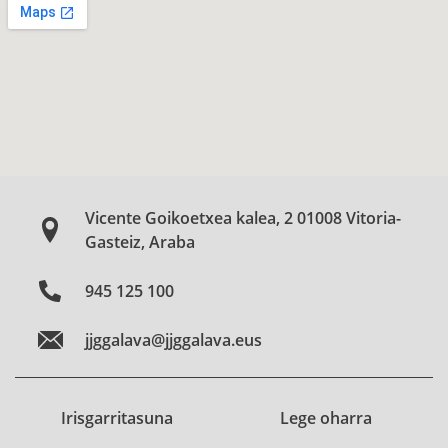
Vicente Goikoetxea kalea, 2 01008 Vitoria-
Gasteiz, Araba
945 125 100
jjggalava@jjggalava.eus
Irisgarritasuna
Lege oharra