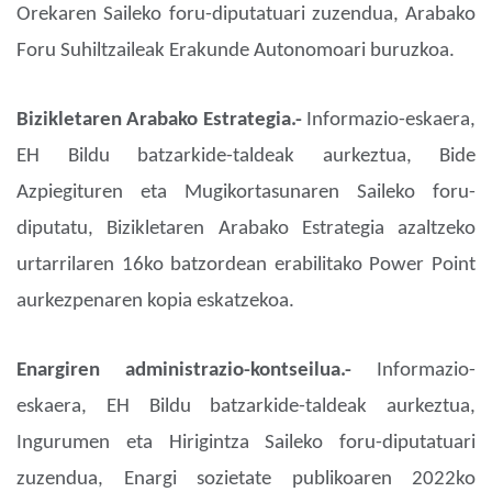
Orekaren Saileko foru-diputatuari zuzendua, Arabako
Foru Suhiltzaileak Erakunde Autonomoari buruzkoa.
Bizikletaren Arabako Estrategia.-
Informazio-eskaera,
EH Bildu batzarkide-taldeak aurkeztua, Bide
Azpiegituren eta Mugikortasunaren Saileko foru-
diputatu, Bizikletaren Arabako Estrategia azaltzeko
urtarrilaren 16ko batzordean erabilitako Power Point
aurkezpenaren kopia eskatzekoa.
Enargiren administrazio-kontseilua.-
Informazio-
eskaera, EH Bildu batzarkide-taldeak aurkeztua,
Ingurumen eta Hirigintza Saileko foru-diputatuari
zuzendua, Enargi sozietate publikoaren 2022ko