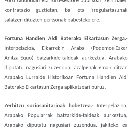
Foru Aldundian eta foru-sektore publikoan zein haien
kontratazio guztietan, bai eta irregulartasunak
salatzen dituzten pertsonak babesteko ere.
Fortuna Handien Aldi Baterako Elkartasun Zerga.-
Interpelazioa, Elkarrekin Araba (Podemos-Ezker
Anitza-Equo) batzarkide-taldeak aurkeztua, Arabako
diputatu nagusiari zuzendua, azalpenak eman ditzan
Arabako Lurralde Historikoan Fortuna Handien Aldi
Baterako Elkartasun Zerga aplikatzeari buruz.
Zerbitzu soziosanitarioak hobetzea.-
Interpelazioa,
Arabako Popularrak batzarkide-taldeak aurkeztua,
Arabako diputatu nagusiari zuzendua, jakiteko ea