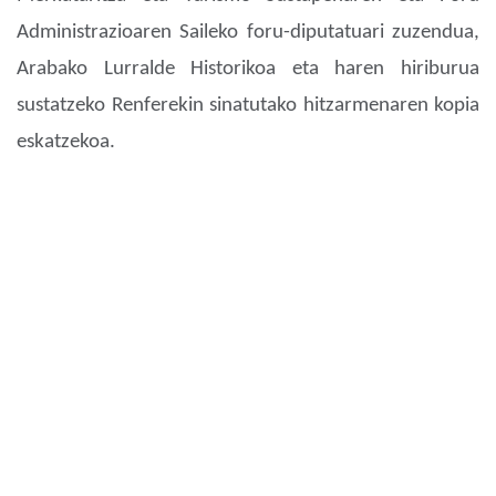
Administrazioaren Saileko foru-diputatuari zuzendua,
Arabako Lurralde Historikoa eta haren hiriburua
sustatzeko Renferekin sinatutako hitzarmenaren kopia
eskatzekoa.