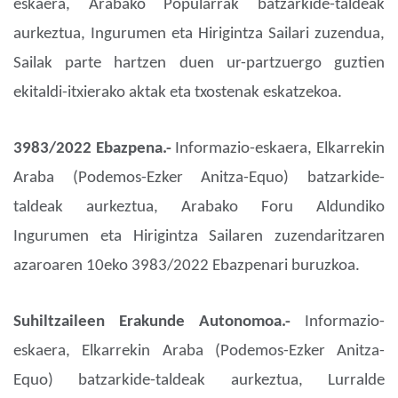
eskaera, Arabako Popularrak batzarkide-taldeak
aurkeztua, Ingurumen eta Hirigintza Sailari zuzendua,
Sailak parte hartzen duen ur-partzuergo guztien
ekitaldi-itxierako aktak eta txostenak eskatzekoa.
3983/2022 Ebazpena.-
Informazio-eskaera, Elkarrekin
Araba (Podemos-Ezker Anitza-Equo) batzarkide-
taldeak aurkeztua, Arabako Foru Aldundiko
Ingurumen eta Hirigintza Sailaren zuzendaritzaren
azaroaren 10eko 3983/2022 Ebazpenari buruzkoa.
Suhiltzaileen Erakunde Autonomoa.-
Informazio-
eskaera, Elkarrekin Araba (Podemos-Ezker Anitza-
Equo) batzarkide-taldeak aurkeztua, Lurralde