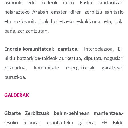
asmorik edo xederik duen Eusko Jaurlaritzari
helarazteko Araban ematen diren zerbitzu sanitario
eta soziosanitarioak hobetzeko eskakizuna, eta, hala
bada, zer zentzutan.
Energia-komunitateak garatzea.-
Interpelazioa, EH
Bildu batzarkide-taldeak aurkeztua, diputatu nagusiari
zuzendua, komunitate energetikoak garatzeari
buruzkoa.
GALDERAK
Gizarte Zerbitzuak behin-behinean mantentzea.-
Osoko bilkuran erantzuteko galdera, EH Bildu