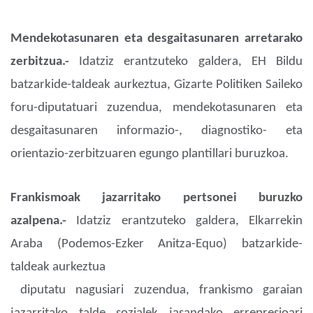
Mendekotasunaren eta desgaitasunaren arretarako
zerbitzua.-
Idatziz erantzuteko galdera, EH Bildu
batzarkide-taldeak aurkeztua, Gizarte Politiken Saileko
foru-diputatuari zuzendua, mendekotasunaren eta
desgaitasunaren informazio-, diagnostiko- eta
orientazio-zerbitzuaren egungo plantillari buruzkoa.
Frankismoak jazarritako pertsonei buruzko
azalpena.-
Idatziz erantzuteko galdera, Elkarrekin
Araba (Podemos-Ezker Anitza-Equo) batzarkide-
taldeak aurkeztua
diputatu nagusiari zuzendua, frankismo garaian