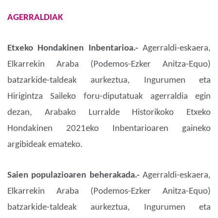
AGERRALDIAK
Etxeko Hondakinen Inbentarioa.-
Agerraldi-eskaera,
Elkarrekin Araba (Podemos-Ezker Anitza-Equo)
batzarkide-taldeak aurkeztua, Ingurumen eta
Hirigintza Saileko foru-diputatuak agerraldia egin
dezan, Arabako Lurralde Historikoko Etxeko
Hondakinen 2021eko Inbentarioaren gaineko
argibideak emateko.
Saien populazioaren beherakada.-
Agerraldi-eskaera,
Elkarrekin Araba (Podemos-Ezker Anitza-Equo)
batzarkide-taldeak aurkeztua, Ingurumen eta