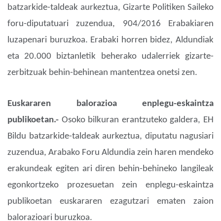
batzarkide-taldeak aurkeztua, Gizarte Politiken Saileko
foru-diputatuari zuzendua, 904/2016 Erabakiaren
luzapenari buruzkoa. Erabaki horren bidez, Aldundiak
eta 20.000 biztanletik beherako udalerriek gizarte-
zerbitzuak behin-behinean mantentzea onetsi zen.
Euskararen balorazioa enplegu-eskaintza
publikoetan.-
Osoko bilkuran erantzuteko galdera, EH
Bildu batzarkide-taldeak aurkeztua, diputatu nagusiari
zuzendua, Arabako Foru Aldundia zein haren mendeko
erakundeak egiten ari diren behin-behineko langileak
egonkortzeko prozesuetan zein enplegu-eskaintza
publikoetan euskararen ezagutzari ematen zaion
balorazioari buruzkoa.