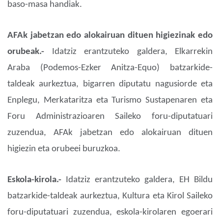
baso-masa handiak.
AFAk jabetzan edo alokairuan dituen higiezinak edo
orubeak.-
Idatziz erantzuteko galdera, Elkarrekin
Araba (Podemos-Ezker Anitza-Equo) batzarkide-
taldeak aurkeztua, bigarren diputatu nagusiorde eta
Enplegu, Merkataritza eta Turismo Sustapenaren eta
Foru Administrazioaren Saileko foru-diputatuari
zuzendua, AFAk jabetzan edo alokairuan dituen
higiezin eta orubeei buruzkoa.
Eskola-kirola.-
Idatziz erantzuteko galdera, EH Bildu
batzarkide-taldeak aurkeztua, Kultura eta Kirol Saileko
foru-diputatuari zuzendua, eskola-kirolaren egoerari