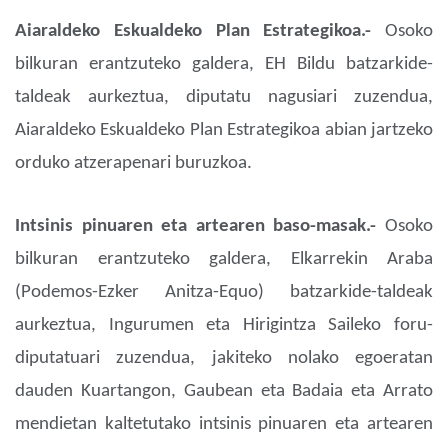
Aiaraldeko Eskualdeko Plan Estrategikoa.-
Osoko
bilkuran erantzuteko galdera, EH Bildu batzarkide-
taldeak aurkeztua, diputatu nagusiari zuzendua,
Aiaraldeko Eskualdeko Plan Estrategikoa abian jartzeko
orduko atzerapenari buruzkoa.
Intsinis pinuaren eta artearen baso-masak.-
Osoko
bilkuran erantzuteko galdera, Elkarrekin Araba
(Podemos-Ezker Anitza-Equo) batzarkide-taldeak
aurkeztua, Ingurumen eta Hirigintza Saileko foru-
diputatuari zuzendua, jakiteko nolako egoeratan
dauden Kuartangon, Gaubean eta Badaia eta Arrato
mendietan kaltetutako intsinis pinuaren eta artearen