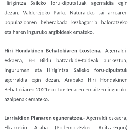
Hirigintza Saileko foru-diputatuak agerraldia egin
dezan, Valderejoko Parke Naturaleko sai arrearen
populazioaren beherakada kezkagarria baloratzeko
eta haren inguruko argibideak emateko.
Hiri Hondakinen Behatokiaren txostena.-
Agerraldi-
eskaera, EH Bildu batzarkide-taldeak aurkeztua,
Ingurumen eta Hirigintza Saileko foru-diputatuk
agerraldia egin dezan, Arabako Hiri Hondakinen
Behatokiaren 2021eko txostenaren emaitzen inguruko
azalpenak emateko.
Larrialdien Planaren eguneratzea.-
Agerraldi-eskaera,
Elkarrekin Araba (Podemos-Ezker Anitza-Equo)