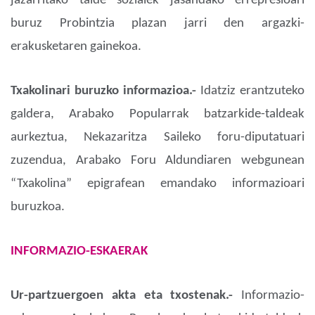
jazarritako talde sozialek jasandako errepresioari
buruz Probintzia plazan jarri den argazki-
erakusketaren gainekoa.
Txakolinari buruzko informazioa.-
Idatziz erantzuteko
galdera, Arabako Popularrak batzarkide-taldeak
aurkeztua, Nekazaritza Saileko foru-diputatuari
zuzendua, Arabako Foru Aldundiaren webgunean
“Txakolina” epigrafean emandako informazioari
buruzkoa.
INFORMAZIO-ESKAERAK
Ur-partzuergoen akta eta txostenak.-
Informazio-