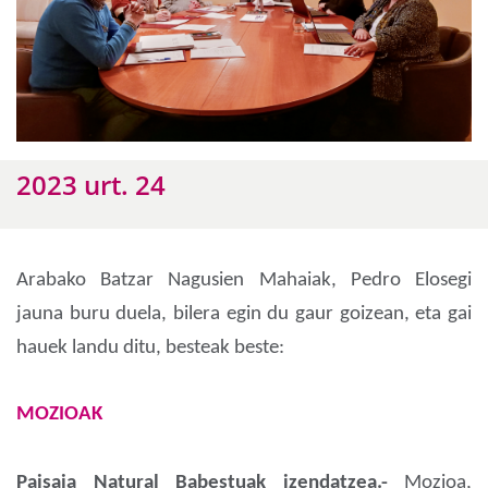
2023 urt. 24
Arabako Batzar Nagusien Mahaiak, Pedro Elosegi
jauna buru duela, bilera egin du gaur goizean, eta gai
hauek landu ditu, besteak beste:
MOZIOAK
Paisaia Natural Babestuak izendatzea.-
Mozioa,