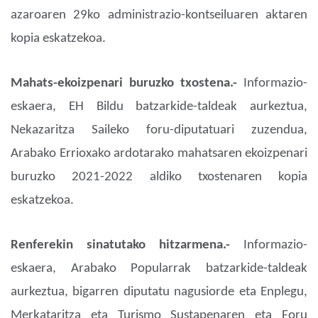
azaroaren 29ko administrazio-kontseiluaren aktaren
kopia eskatzekoa.
Mahats-ekoizpenari buruzko txostena.-
Informazio-
eskaera, EH Bildu batzarkide-taldeak aurkeztua,
Nekazaritza Saileko foru-diputatuari zuzendua,
Arabako Errioxako ardotarako mahatsaren ekoizpenari
buruzko 2021-2022 aldiko txostenaren kopia
eskatzekoa.
Renferekin sinatutako hitzarmena.-
Informazio-
eskaera, Arabako Popularrak batzarkide-taldeak
aurkeztua, bigarren diputatu nagusiorde eta Enplegu,
Merkataritza eta Turismo Sustapenaren eta Foru