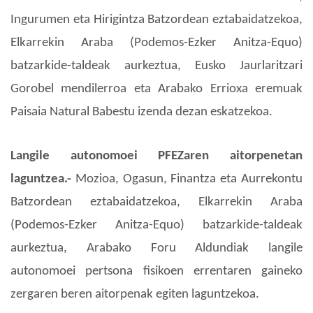
Ingurumen eta Hirigintza Batzordean eztabaidatzekoa,
Elkarrekin Araba (Podemos-Ezker Anitza-Equo)
batzarkide-taldeak aurkeztua, Eusko Jaurlaritzari
Gorobel mendilerroa eta Arabako Errioxa eremuak
Paisaia Natural Babestu izenda dezan eskatzekoa.
Langile autonomoei PFEZaren aitorpenetan
laguntzea.-
Mozioa, Ogasun, Finantza eta Aurrekontu
Batzordean eztabaidatzekoa, Elkarrekin Araba
(Podemos-Ezker Anitza-Equo) batzarkide-taldeak
aurkeztua, Arabako Foru Aldundiak langile
autonomoei pertsona fisikoen errentaren gaineko
zergaren
beren aitorpenak egiten laguntzekoa.