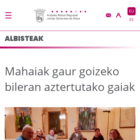
Mahaiak gaur goizeko 
Eduki nagusira joan
EU
ES
ALBISTEAK
Mahaiak gaur goizeko
bileran aztertutako gaiak