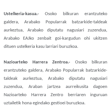
Ustelkeria-kasua.-
Osoko bilkuran erantzuteko
galdera, Arabako Popularrak batzarkide-taldeak
aurkeztua, Arabako diputatu nagusiari zuzendua,
Arabako EAJko zenbait goi-kargudun ohi ukitzen
dituen ustelkeria kasu larriari buruzkoa.
Nazioarteko Harrera Zentroa.-
Osoko bilkuran
erantzuteko galdera, Arabako Popularrak batzarkide-
taldeak aurkeztua, Arabako diputatu nagusiari
zuzendua, Araban jartzea aurreikusita dagoen
Nazioarteko Harrera Zentro berriaren inguruan
uztailetik hona egindako gestioei buruzkoa.