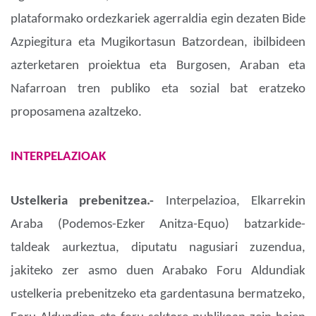
plataformako ordezkariek agerraldia egin dezaten Bide
Azpiegitura eta Mugikortasun Batzordean, ibilbideen
azterketaren proiektua eta Burgosen, Araban eta
Nafarroan tren publiko eta sozial bat eratzeko
proposamena azaltzeko.
INTERPELAZIOAK
Ustelkeria prebenitzea.-
Interpelazioa, Elkarrekin
Araba (Podemos-Ezker Anitza-Equo) batzarkide-
taldeak aurkeztua, diputatu nagusiari zuzendua,
jakiteko zer asmo duen Arabako Foru Aldundiak
ustelkeria prebenitzeko eta gardentasuna bermatzeko,