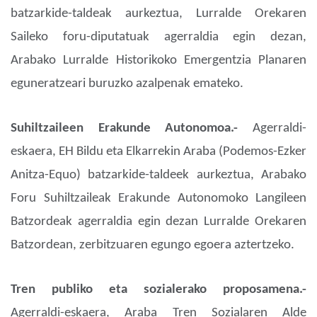
batzarkide-taldeak aurkeztua, Lurralde Orekaren
Saileko foru-diputatuak agerraldia egin dezan,
Arabako Lurralde Historikoko Emergentzia Planaren
eguneratzeari buruzko azalpenak emateko.
Suhiltzaileen Erakunde Autonomoa.-
Agerraldi-
eskaera, EH Bildu eta Elkarrekin Araba (Podemos-Ezker
Anitza-Equo) batzarkide-taldeek aurkeztua, Arabako
Foru Suhiltzaileak Erakunde Autonomoko Langileen
Batzordeak agerraldia egin dezan Lurralde Orekaren
Batzordean, zerbitzuaren egungo egoera aztertzeko.
Tren publiko eta sozialerako proposamena.-
Agerraldi-eskaera, Araba Tren Sozialaren Alde