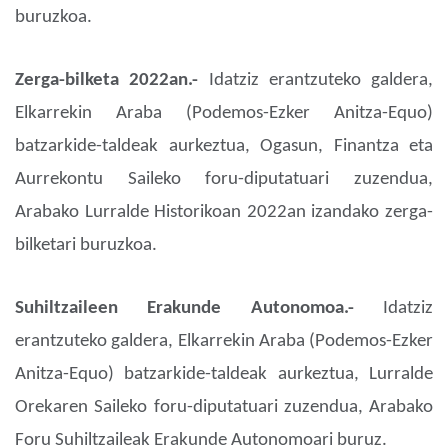
buruzkoa.
Zerga-bilketa 2022an.-
Idatziz erantzuteko galdera,
Elkarrekin Araba (Podemos-Ezker Anitza-Equo)
batzarkide-taldeak aurkeztua, Ogasun, Finantza eta
Aurrekontu Saileko foru-diputatuari zuzendua,
Arabako Lurralde Historikoan 2022an izandako zerga-
bilketari buruzkoa.
Suhiltzaileen Erakunde Autonomoa.-
Idatziz
erantzuteko galdera, Elkarrekin Araba (Podemos-Ezker
Anitza-Equo) batzarkide-taldeak aurkeztua, Lurralde
Orekaren Saileko foru-diputatuari zuzendua, Arabako
Foru Suhiltzaileak Erakunde Autonomoari buruz.