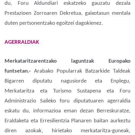
du, Foru Aldundiari eskatzeko gauzatu dezala
Prestazioen Zorroaren Dekretua, gaixotasun mentala
duten pertsonentzako egoitzei dagokienez.
AGERRALDIAK
Merkataritzarentzako laguntzak Europako
funtsetan.-
Arabako Popularrak Batzarkide Taldeak
Bigarren diputatu nagusiorde eta Enplegu,
Merkataritza eta Turismo Sustapena eta Foru
Administrazio Saileko foru diputatuaren agerraldia
eskatu du, informazioa eman dezan Berreskuratze,
Eraldaketa eta Erresilientzia Planaren baitan aurkeztu
diren azokak, hirietako merkataritza-guneak,