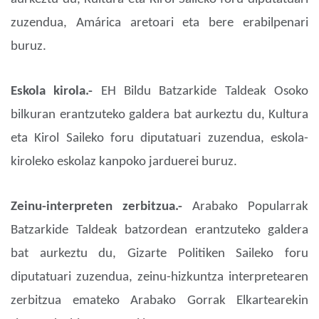
zuzendua, Amárica aretoari eta bere erabilpenari
buruz.
Eskola kirola.-
EH Bildu Batzarkide Taldeak Osoko
bilkuran erantzuteko galdera bat aurkeztu du, Kultura
eta Kirol Saileko foru diputatuari zuzendua, eskola-
kiroleko eskolaz kanpoko jarduerei buruz.
Zeinu-interpreten zerbitzua.-
Arabako Popularrak
Batzarkide Taldeak batzordean erantzuteko galdera
bat aurkeztu du, Gizarte Politiken Saileko foru
diputatuari zuzendua, zeinu-hizkuntza interpretearen
zerbitzua emateko Arabako Gorrak Elkartearekin