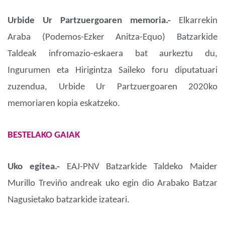
Urbide Ur Partzuergoaren memoria.-
Elkarrekin
Araba (Podemos-Ezker Anitza-Equo) Batzarkide
Taldeak infromazio-eskaera bat aurkeztu du,
Ingurumen eta Hirigintza Saileko foru diputatuari
zuzendua, Urbide Ur Partzuergoaren 2020ko
memoriaren kopia eskatzeko.
BESTELAKO GAIAK
Uko egitea.-
EAJ-PNV Batzarkide Taldeko Maider
Murillo Treviño andreak uko egin dio Arabako Batzar
Nagusietako batzarkide izateari.