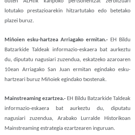
duten ALHtik kanpoko pertsonentzat zerbitzuari
lotutako prestazioarekin hitzartutako edo betetako
plazei buruz.
Miñoien esku-hartzea Arriagako ermitan.-
EH Bildu
Batzarkide Taldeak informazio-eskaera bat aurkeztu
du, diputatu nagusiari zuzendua, eskatzeko azaroaren
10ean Arriagako San Juan ermitan egindako esku-
hartzeari buruz Miñoiek egindako txostenak.
Mainstreaming ezartzea.-
EH Bildu Batzarkide Taldeak
informazio-eskaera bat aurkeztu du, diputatu
nagusiari zuzendua, Arabako Lurralde Historikoan
Mainstreaming estrategia ezartzearen inguruan.