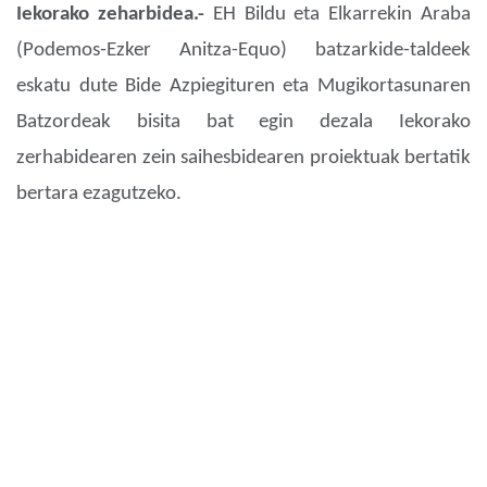
Iekorako zeharbidea.-
EH Bildu eta Elkarrekin Araba
(Podemos-Ezker Anitza-Equo) batzarkide-taldeek
eskatu dute Bide Azpiegituren eta Mugikortasunaren
Batzordeak bisita bat egin dezala Iekorako
zerhabidearen zein saihesbidearen proiektuak bertatik
bertara ezagutzeko.