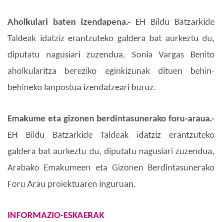
Aholkulari baten izendapena.-
EH Bildu Batzarkide
Taldeak idatziz erantzuteko galdera bat aurkeztu du,
diputatu nagusiari zuzendua, Sonia Vargas Benito
aholkularitza bereziko eginkizunak dituen behin-
behineko lanpostua izendatzeari buruz.
Emakume eta gizonen berdintasunerako foru-araua.-
EH Bildu Batzarkide Taldeak idatziz erantzuteko
galdera bat aurkeztu du, diputatu nagusiari zuzendua,
Arabako Emakumeen eta Gizonen Berdintasunerako
Foru Arau proiektuaren inguruan.
INFORMAZIO-ESKAERAK