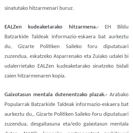
sinatutako hitzarmenari buruz.
EALZen kudeaketarako hitzarmena.-
EH Bildu
Batzarkide Taldeak informazio-eskaera bat aurkeztu
du, Gizarte Politiken Saileko foru diputatuari
zuzendua, eskatzeko Asparrenako eta Zuiako udalei bi
udalerrietako EALZen kudeaketarako sinatzeko bidali
zaien hitzarmenaren kopia.
Gaixotasun mentala dutenentzako plazak.-
Arabako
Popularrak Batzarkide Taldeak informazio-eskaera bat
aurkeztu du,, Gizarte Politiken Saileko foru diputatuari
zuzendua, desgaitasuna eta/edo gaixotasun mentala