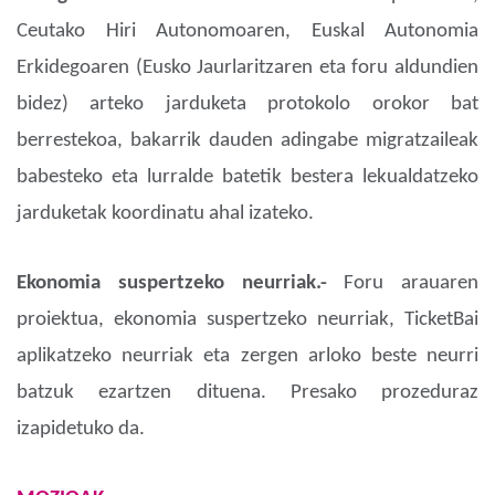
Ceutako Hiri Autonomoaren, Euskal Autonomia
Erkidegoaren (Eusko Jaurlaritzaren eta foru aldundien
bidez) arteko jarduketa protokolo orokor bat
berrestekoa, bakarrik dauden adingabe migratzaileak
babesteko eta lurralde batetik bestera lekualdatzeko
jarduketak koordinatu ahal izateko.
Ekonomia suspertzeko neurriak.-
Foru arauaren
proiektua, ekonomia suspertzeko neurriak, TicketBai
aplikatzeko neurriak eta zergen arloko beste neurri
batzuk ezartzen dituena. Presako prozeduraz
izapidetuko da.