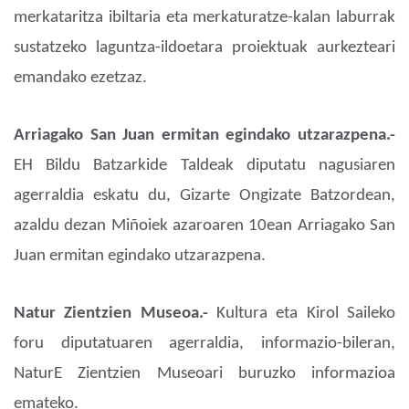
merkataritza ibiltaria eta merkaturatze-kalan laburrak
sustatzeko laguntza-ildoetara proiektuak aurkezteari
emandako ezetzaz.
Arriagako San Juan ermitan egindako utzarazpena.-
EH Bildu Batzarkide Taldeak diputatu nagusiaren
agerraldia eskatu du, Gizarte Ongizate Batzordean,
azaldu dezan Miñoiek azaroaren 10ean Arriagako San
Juan ermitan egindako utzarazpena.
Natur Zientzien Museoa.-
Kultura eta Kirol Saileko
foru diputatuaren agerraldia, informazio-bileran,
NaturE Zientzien Museoari buruzko informazioa
emateko.