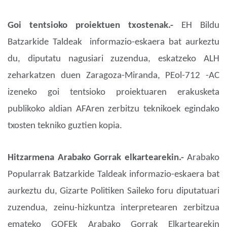
Goi tentsioko proiektuen txostenak.-
EH Bildu
Batzarkide Taldeak informazio-eskaera bat aurkeztu
du, diputatu nagusiari zuzendua, eskatzeko ALH
zeharkatzen duen Zaragoza-Miranda, PEol-712 -AC
izeneko goi tentsioko proiektuaren erakusketa
publikoko aldian AFAren zerbitzu teknikoek egindako
txosten tekniko guztien kopia.
Hitzarmena Arabako Gorrak elkartearekin.-
Arabako
Popularrak Batzarkide Taldeak informazio-eskaera bat
aurkeztu du, Gizarte Politiken Saileko foru diputatuari
zuzendua, zeinu-hizkuntza interpretearen zerbitzua
emateko GOFEk Arabako Gorrak Elkartearekin