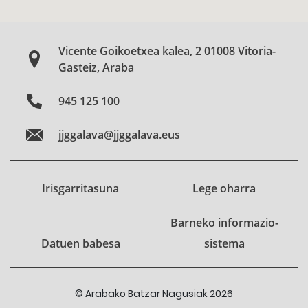
Vicente Goikoetxea kalea, 2 01008 Vitoria-
Gasteiz, Araba
945 125 100
jjggalava@jjggalava.eus
Irisgarritasuna
Lege oharra
Barneko informazio-
Datuen babesa
sistema
© Arabako Batzar Nagusiak 2026