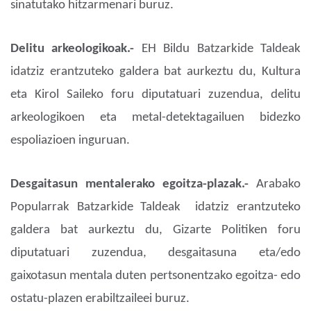
sinatutako hitzarmenari buruz.
Delitu arkeologikoak.-
EH Bildu Batzarkide Taldeak
idatziz erantzuteko galdera bat aurkeztu du, Kultura
eta Kirol Saileko foru diputatuari zuzendua, delitu
arkeologikoen eta metal-detektagailuen bidezko
espoliazioen inguruan.
Desgaitasun mentalerako egoitza-plazak.-
Arabako
Popularrak Batzarkide Taldeak idatziz erantzuteko
galdera bat aurkeztu du, Gizarte Politiken foru
diputatuari zuzendua, desgaitasuna eta/edo
gaixotasun mentala duten pertsonentzako egoitza- edo
ostatu-plazen erabiltzaileei buruz.