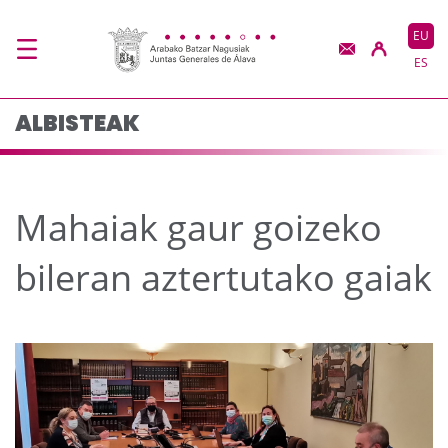
Mahaiak gaur goizeko 
Eduki nagusira joan
EU
ES
ALBISTEAK
Mahaiak gaur goizeko
bileran aztertutako gaiak