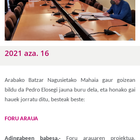
2021 aza. 16
Arabako Batzar Nagusietako Mahaia gaur goizean
bildu da Pedro Elosegi jauna buru dela, eta honako gai
hauek jorratu ditu, besteak beste:
FORU ARAUA
Adingabeen babesa.-
Foru arauaren proiektua,