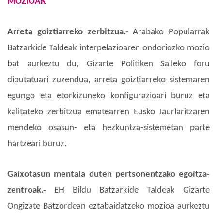
MOZIOAK
Arreta goiztiarreko zerbitzua.-
Arabako Popularrak
Batzarkide Taldeak interpelazioaren ondoriozko mozio
bat aurkeztu du, Gizarte Politiken Saileko foru
diputatuari zuzendua, arreta goiztiarreko sistemaren
egungo eta etorkizuneko konfigurazioari buruz eta
kalitateko zerbitzua ematearren Eusko Jaurlaritzaren
mendeko osasun- eta hezkuntza-sistemetan parte
hartzeari buruz.
Gaixotasun mentala duten pertsonentzako egoitza-
zentroak.-
EH Bildu Batzarkide Taldeak Gizarte
Ongizate Batzordean eztabaidatzeko mozioa aurkeztu