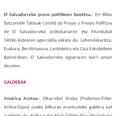
El Salvadorreko preso politikoen komitea.-
EH Bildu
Batzarkide Taldeak Comité de Presas y Presos Políticos
de El Salvadorreko ordezkariaren eta Mundubat
GKEko kidearen agerraldia eskatu du, Lehendakaritza,
Euskara, Berdintasuna, Lankidetza eta Giza Eskubideen
Batzordean, El Salvadorreko egoeraren berri eman
dezaten.
GALDERAK
Amárica Aretoa.-
Elkarrekin Araba (Podemos-Ezker
Anitza-Equo) osoko bilkuran erantzuteko galdera bat
aurkeztu du, Kultura eta Kirol Saileko foru diputatuari