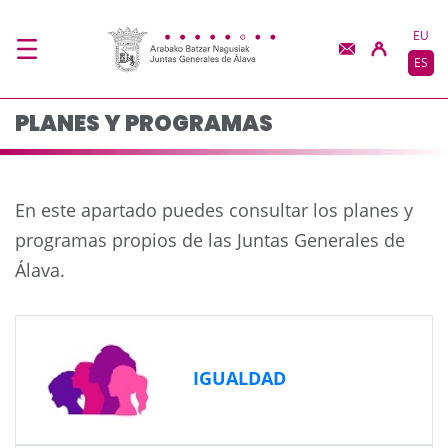
Planes y programas -
Saltar al contenido principal
EU
ES
PLANES Y PROGRAMAS
Anterior
Siguie
En este apartado puedes consultar los planes y
programas propios de las Juntas Generales de
Álava.
IGUALDAD