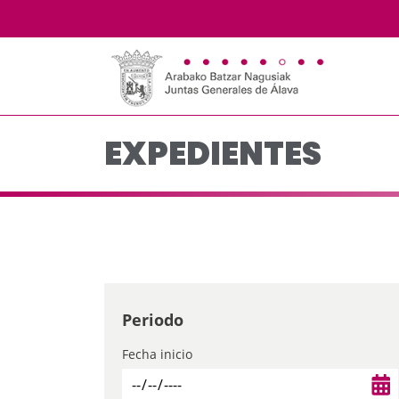
Expedientes - JJGG-B
Saltar al contenido principal
EXPEDIENTES
Periodo
Fecha inicio