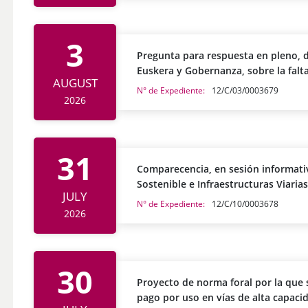
3
Pregunta para respuesta en pleno, di
Euskera y Gobernanza, sobre la falt
AUGUST
euskera del Teatro Itinerante del H
N° de Expediente:
12/C/03/0003679
2026
31
Comparecencia, en sesión informativ
Sostenible e Infraestructuras Viarias, para explicar el proyecto de norma fo
JULY
por la que se regula la implantació
N° de Expediente:
12/C/10/0003678
2026
alta capacidad del Territorio Históri
30
Proyecto de norma foral por la que 
pago por uso en vías de alta capacid