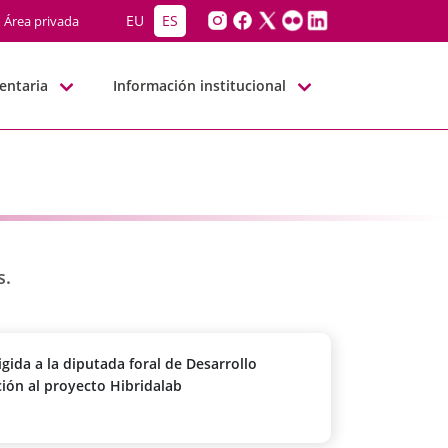
EU
ES
Área privada
entaria
Información institucional
s.
igida a la diputada foral de Desarrollo
ción al proyecto Hibridalab