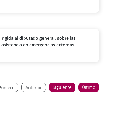
dimiento de urgencia
rigida al diputado general, sobre las
o asistencia en emergencias externas
Siguiente
Último
Primero
Anterior