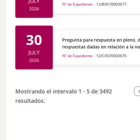
JULY
solicita la tramitación por el proce
N° de Expediente:
12/B/01/0003677
2026
30
Pregunta para respuesta en pleno, di
respuestas dadas en relación a la n
JULY
N° de Expediente:
12/C/03/0003676
2026
Mostrando el intervalo 1 - 5 de 3492
resultados.