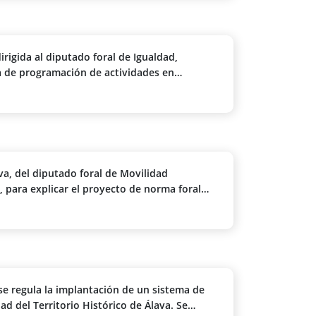
rigida al diputado foral de Igualdad,
a de programación de actividades en
umor de Araia
a, del diputado foral de Movilidad
ral
n de un sistema de pago por uso en vías de
co de Álava
se regula la implantación de un sistema de
ad del Territorio Histórico de Álava. Se