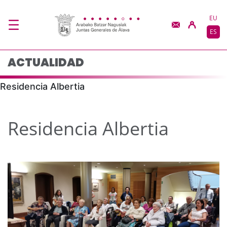
Actualidad - JJGG-BB
Saltar al contenido principal
EU
ES
ACTUALIDAD
Residencia Albertia
Residencia Albertia