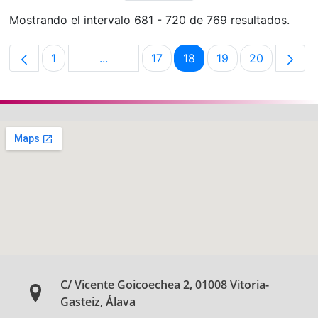
Mostrando el intervalo 681 - 720 de 769 resultados.
1
...
17
18
19
20
Página
Páginas intermedias Use TAB para desp
Página
Página
Página
Página
C/ Vicente Goicoechea 2, 01008 Vitoria-
Gasteiz, Álava