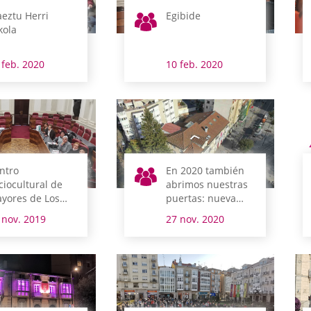
eztu Herri
Egibide
kola
 feb. 2020
10 feb. 2020
ntro
En 2020 también
ciocultural de
abrimos nuestras
yores de Los
puertas: nueva
rrán
visita virtual
 nov. 2019
27 nov. 2020