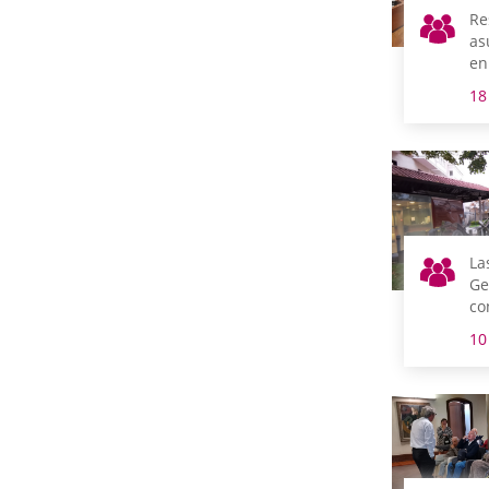
Re
as
en
18
La
Ge
co
Dí
10