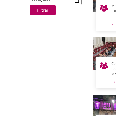
Ma
Filtrar
Es
25
Ce
So
Ma
He
27