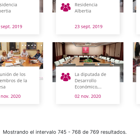
sidencia
Residencia
bertia
Albertia
 sept. 2019
23 sept. 2019
unión de los
La diputada de
embros de la
Desarrollo
sa
Económico,
Innovación y Reto
 nov. 2020
02 nov. 2020
Demográfico y el
comité de empresa
de Tubacex
comparecen esta
semana en
comisión
Mostrando el intervalo 745 - 768 de 769 resultados.