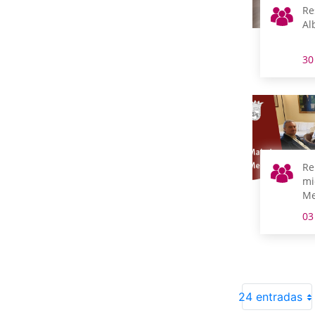
Re
Al
30
Re
mi
Me
03
24 entradas