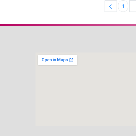
1
Pági