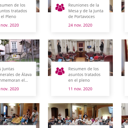
sumen de los
Reuniones de la
untos tratados
Mesa y de la Junta
 el Pleno
de Portavoces
 nov. 2020
24 nov. 2020
s Juntas
Resumen de los
nerales de Álava
asuntos tratados
nmemoran el
en el pleno
a de la Memoria
 nov. 2020
11 nov. 2020