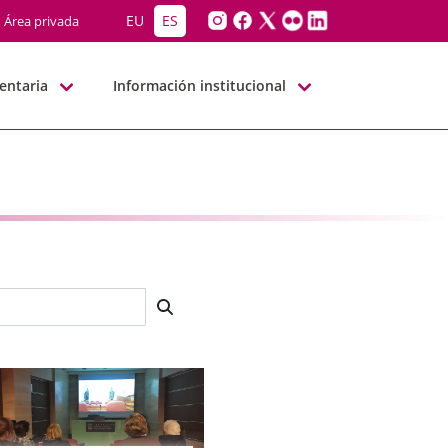
EU
ES
Área privada
entaria
Información institucional