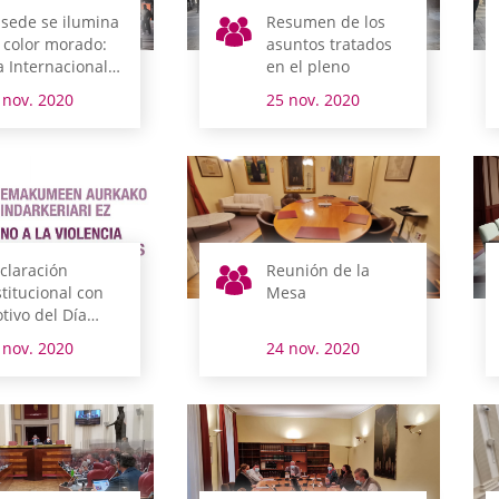
 sede se ilumina
Resumen de los
 color morado:
asuntos tratados
a Internacional
en el pleno
 la Eliminación
 nov. 2020
25 nov. 2020
 la Violencia
ntra la Mujer
claración
Reunión de la
stitucional con
Mesa
tivo del Día
ternacional para
 nov. 2020
24 nov. 2020
 Eliminación de
 Violencia hacia
 Mujer