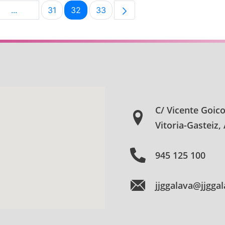
...
31
32
33
na
Páginas intermedias Use TAB para desplazarse.
Página
Página
Página
C/ Vicente Goic
Vitoria-Gasteiz,
945 125 100
jjggalava@jjgga