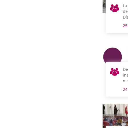
La
de
Dí
de
25
de
co
De
in
mo
In
24
la
la
la