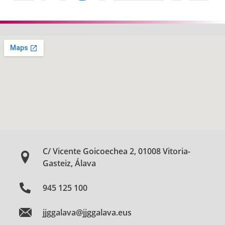
C/ Vicente Goicoechea 2, 01008 Vitoria-
Gasteiz, Álava
945 125 100
jjggalava@jjggalava.eus