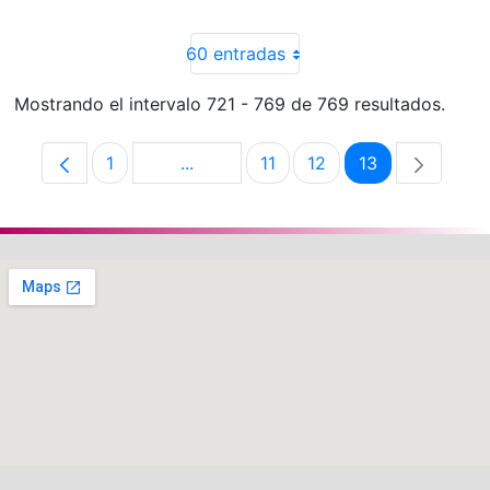
60 entradas
Mostrando el intervalo 721 - 769 de 769 resultados.
1
...
11
12
13
Página
Páginas intermedias Use TAB para d
Página
Página
Página