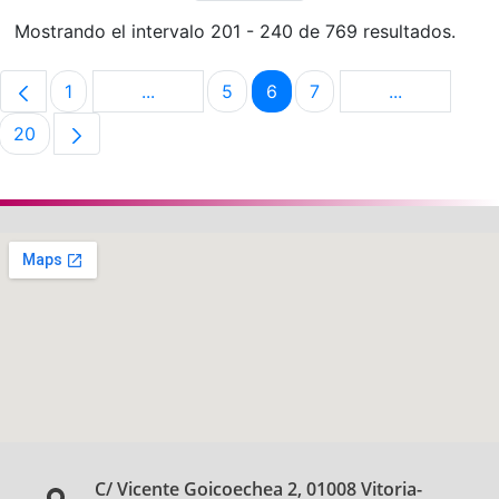
Mostrando el intervalo 201 - 240 de 769 resultados.
1
...
5
6
7
...
Página
Páginas intermedias Use TAB para despla
Página
Página
Página
Páginas int
20
Página
C/ Vicente Goicoechea 2, 01008 Vitoria-