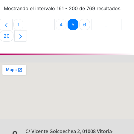
Mostrando el intervalo 161 - 200 de 769 resultados.
1
...
4
5
6
...
Página
Páginas intermedias Use TAB para despla
Página
Página
Página
Páginas int
20
Página
C/ Vicente Goicoechea 2, 01008 Vitoria-