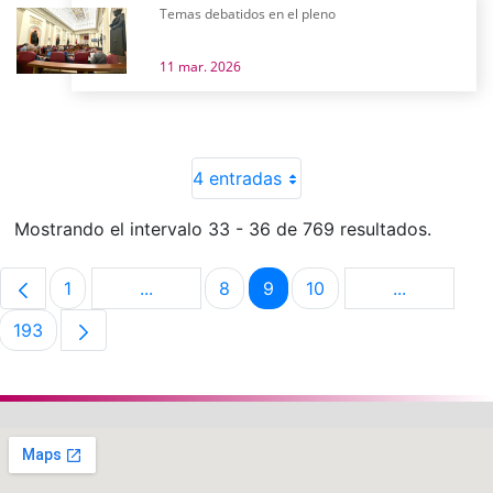
Temas debatidos en el pleno
11 mar. 2026
4 entradas
Mostrando el intervalo 33 - 36 de 769 resultados.
1
...
8
9
10
...
Página
Páginas intermedias Use TAB para despla
Página
Página
Página
Páginas in
193
Página