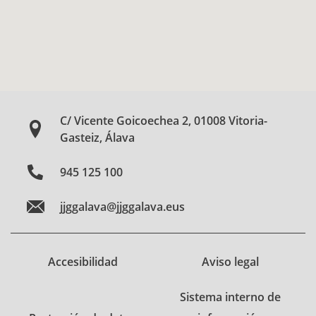
C/ Vicente Goicoechea 2, 01008 Vitoria-
Gasteiz, Álava
945 125 100
jjggalava@jjggalava.eus
Accesibilidad
Aviso legal
Sistema interno de