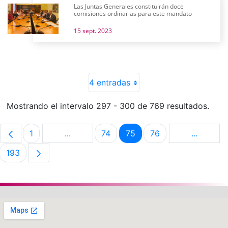
Las Juntas Generales constituirán doce
comisiones ordinarias para este mandato
15 sept. 2023
4 entradas
Mostrando el intervalo 297 - 300 de 769 resultados.
1
...
74
75
76
...
Página
Páginas intermedias Use TAB para despla
Página
Página
Página
Páginas 
193
Página