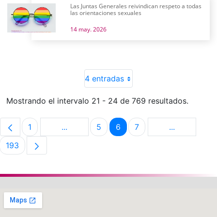
Las Juntas Generales reivindican respeto a todas
las orientaciones sexuales
14 may. 2026
4 entradas
Mostrando el intervalo 21 - 24 de 769 resultados.
1
...
5
6
7
...
Página
Páginas intermedias Use TAB para despla
Página
Página
Página
Páginas int
193
Página